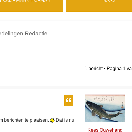
TICAL – MARK HOFMAN
MAAS
delingen Redactie
1 bericht • Pagina
1
v
breid zoeken
Citeer
om berichten te plaatsen.
Dat is nu
Kees Ouwehand