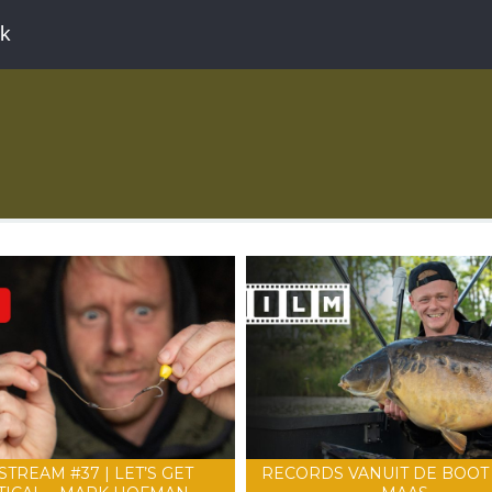
ek
STREAM #37 | LET’S GET
RECORDS VANUIT DE BOOT