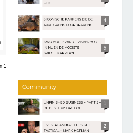
UIT!
6 ICONISCHE KARPERS DIE DE
4
40KG GRENS DOORBRAKEN!
O
KWO BOULEVARD – VISVERBOD
m
IN NL EN DE MOOISTE
5
h
SPIEGELKARPER?!
o
o
an
1
g
Community
UNFINISHED BUSINESS – PART 5 –
1
DE BESTE VISDAG OOIT
LIVESTREAM #37 | LET’S GET
2
TACTICAL – MARK HOFMAN