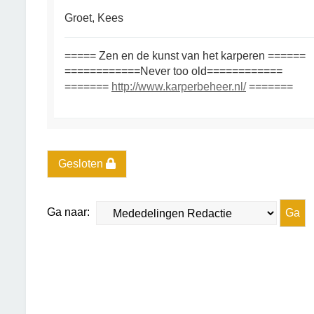
Groet, Kees
===== Zen en de kunst van het karperen ======
============Never too old============
=======
http://www.karperbeheer.nl/
=======
Gesloten
Ga naar: