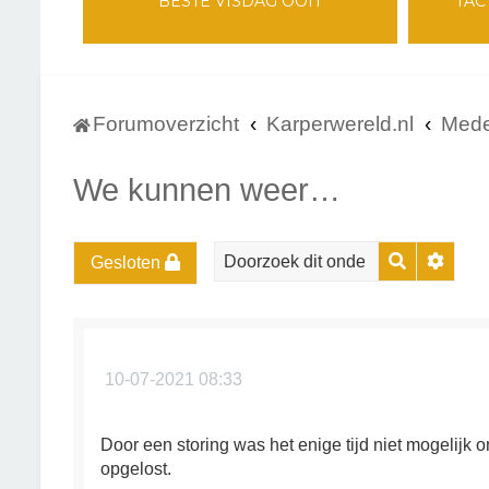
BESTE VISDAG OOIT
TAC
Forumoverzicht
Karperwereld.nl
Mede
We kunnen weer…
Zoek
Uitge
Gesloten
10-07-2021 08:33
Door een storing was het enige tijd niet mogelijk 
opgelost.