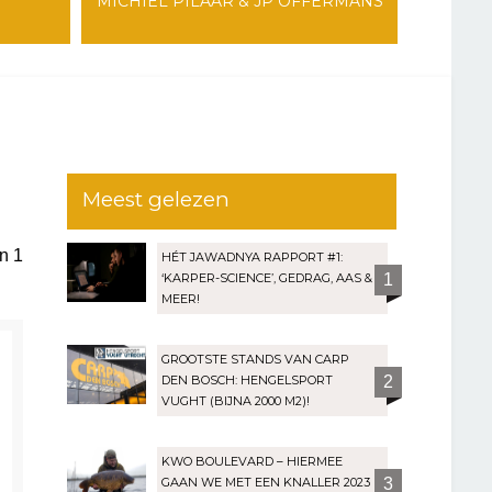
MICHIEL PILAAR & JP OFFERMANS
Meest gelezen
an
1
HÉT JAWADNYA RAPPORT #1:
‘KARPER-SCIENCE’, GEDRAG, AAS &
1
MEER!
GROOTSTE STANDS VAN CARP
DEN BOSCH: HENGELSPORT
2
VUGHT (BIJNA 2000 M2)!
KWO BOULEVARD – HIERMEE
GAAN WE MET EEN KNALLER 2023
3