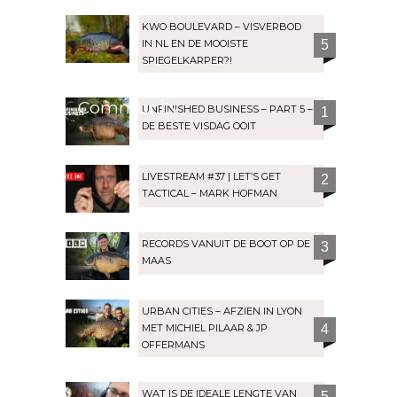
KWO BOULEVARD – VISVERBOD
IN NL EN DE MOOISTE
5
SPIEGELKARPER?!
Community
UNFINISHED BUSINESS – PART 5 –
1
DE BESTE VISDAG OOIT
LIVESTREAM #37 | LET’S GET
2
TACTICAL – MARK HOFMAN
RECORDS VANUIT DE BOOT OP DE
3
MAAS
URBAN CITIES – AFZIEN IN LYON
MET MICHIEL PILAAR & JP
4
OFFERMANS
WAT IS DE IDEALE LENGTE VAN
5