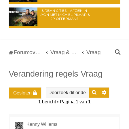
URBAN CITIES – AFZIEN IN
LYON MET MICHIEL PILAAR &
JP OFFERMANS
Z
Forumoverzicht
Vraag & aanbod
Vraag
o
e
Verandering regels Vraag
k
Zoek
Uitgebreid
Gesloten
1 bericht • Pagina
1
van
1
Kenny Willems