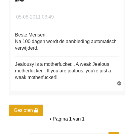
05-08-2011 03:49
Beste Mensen,
Na 100 dagen wordt de aanbieding automatisch
verwijderd.
Jealousy is a motherfucker... A weak Jealous
motherfucker... If you are jealous, you're just a
weak motherfucker!!
O
m
h
o
o
g
Gesloten
• Pagina
1
van
1