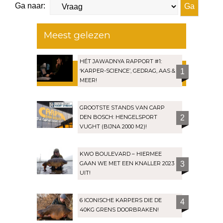
Ga naar:
Meest gelezen
HÉT JAWADNYA RAPPORT #1:
‘KARPER-SCIENCE’, GEDRAG, AAS &
1
MEER!
GROOTSTE STANDS VAN CARP
DEN BOSCH: HENGELSPORT
2
VUGHT (BIJNA 2000 M2)!
KWO BOULEVARD – HIERMEE
GAAN WE MET EEN KNALLER 2023
3
UIT!
6 ICONISCHE KARPERS DIE DE
4
40KG GRENS DOORBRAKEN!