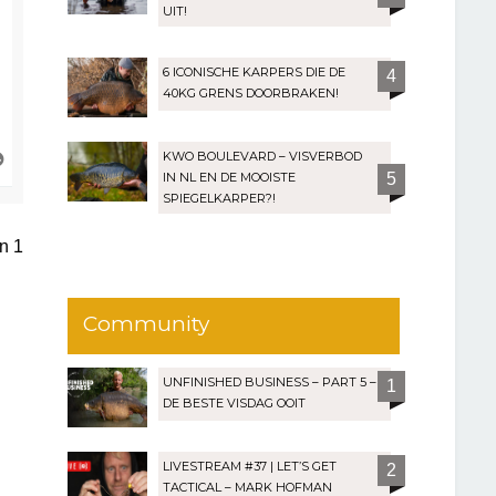
UIT!
6 ICONISCHE KARPERS DIE DE
4
40KG GRENS DOORBRAKEN!
O
KWO BOULEVARD – VISVERBOD
m
IN NL EN DE MOOISTE
5
h
SPIEGELKARPER?!
o
o
an
1
g
Community
UNFINISHED BUSINESS – PART 5 –
1
DE BESTE VISDAG OOIT
LIVESTREAM #37 | LET’S GET
2
TACTICAL – MARK HOFMAN