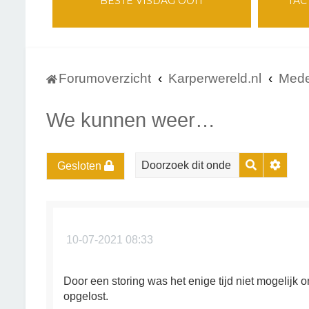
BESTE VISDAG OOIT
TAC
Forumoverzicht
Karperwereld.nl
Mede
We kunnen weer…
Zoek
Uitge
Gesloten
10-07-2021 08:33
Door een storing was het enige tijd niet mogelijk 
opgelost.