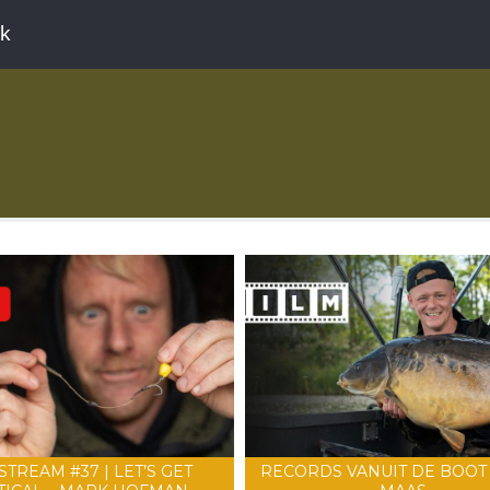
ek
STREAM #37 | LET’S GET
RECORDS VANUIT DE BOOT