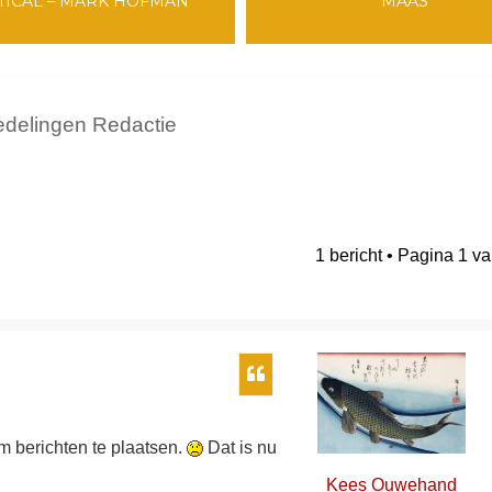
TICAL – MARK HOFMAN
MAAS
delingen Redactie
1 bericht • Pagina
1
v
breid zoeken
Citeer
om berichten te plaatsen.
Dat is nu
Kees Ouwehand