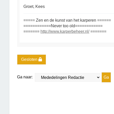
Groet, Kees
===== Zen en de kunst van het karperen ======
============Never too old============
=======
http://www.karperbeheer.nl/
=======
Gesloten
Ga naar: