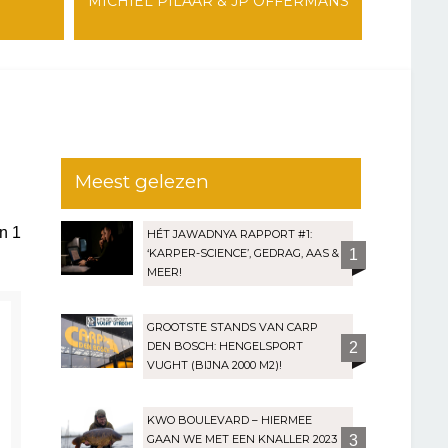
MICHIEL PILAAR & JP OFFERMANS
Meest gelezen
an
1
HÉT JAWADNYA RAPPORT #1:
‘KARPER-SCIENCE’, GEDRAG, AAS &
1
MEER!
GROOTSTE STANDS VAN CARP
DEN BOSCH: HENGELSPORT
2
VUGHT (BIJNA 2000 M2)!
KWO BOULEVARD – HIERMEE
GAAN WE MET EEN KNALLER 2023
3