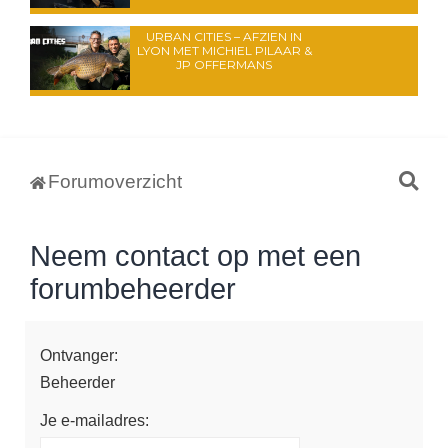
URBAN CITIES – AFZIEN IN
LYON MET MICHIEL PILAAR &
JP OFFERMANS
Z
Forumoverzicht
o
e
Neem contact op met een
k
forumbeheerder
Ontvanger:
Beheerder
Je e-mailadres: