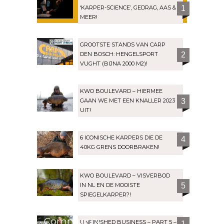
‘KARPER-SCIENCE’, GEDRAG, AAS &
1
MEER!
GROOTSTE STANDS VAN CARP
DEN BOSCH: HENGELSPORT
2
VUGHT (BIJNA 2000 M2)!
KWO BOULEVARD – HIERMEE
GAAN WE MET EEN KNALLER 2023
3
UIT!
6 ICONISCHE KARPERS DIE DE
4
40KG GRENS DOORBRAKEN!
KWO BOULEVARD – VISVERBOD
IN NL EN DE MOOISTE
5
SPIEGELKARPER?!
Community
UNFINISHED BUSINESS – PART 5 –
1