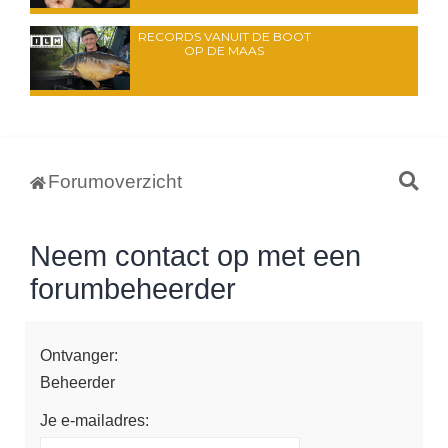
RECORDS VANUIT DE BOOT
OP DE MAAS
Z
Forumoverzicht
o
e
Neem contact op met een
k
forumbeheerder
Ontvanger:
Beheerder
Je e-mailadres: