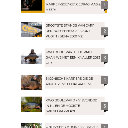
‘KARPER-SCIENCE’, GEDRAG, AAS &
1
MEER!
GROOTSTE STANDS VAN CARP
DEN BOSCH: HENGELSPORT
2
VUGHT (BIJNA 2000 M2)!
KWO BOULEVARD – HIERMEE
GAAN WE MET EEN KNALLER 2023
3
UIT!
6 ICONISCHE KARPERS DIE DE
4
40KG GRENS DOORBRAKEN!
KWO BOULEVARD – VISVERBOD
IN NL EN DE MOOISTE
5
SPIEGELKARPER?!
Community
UNFINISHED BUSINESS – PART 5 –
1