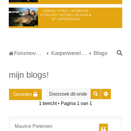
URBAN CITIES – AFZIEN IN
LYON MET MICHIEL PILAAR &
JP OFFERMANS
Z
Forumoverzicht
Karperwereld.nl
Blogs
o
e
mijn blogs!
k
Zoek
Uitgebreid
Gesloten
1 bericht • Pagina
1
van
1
Maurice Pietersen
Citeer