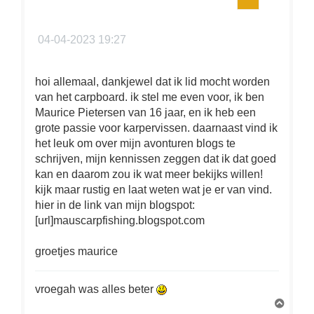
04-04-2023 19:27
hoi allemaal, dankjewel dat ik lid mocht worden
van het carpboard. ik stel me even voor, ik ben
Maurice Pietersen van 16 jaar, en ik heb een
grote passie voor karpervissen. daarnaast vind ik
het leuk om over mijn avonturen blogs te
schrijven, mijn kennissen zeggen dat ik dat goed
kan en daarom zou ik wat meer bekijks willen!
kijk maar rustig en laat weten wat je er van vind.
hier in de link van mijn blogspot:
[url]mauscarpfishing.blogspot.com
groetjes maurice
vroegah was alles beter
O