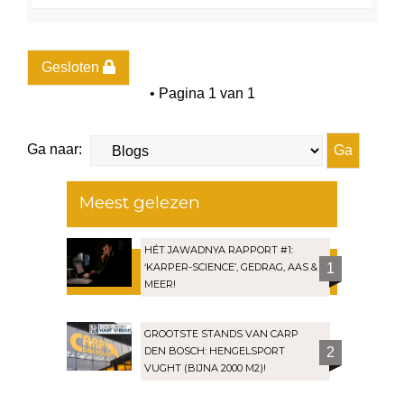
m
h
o
o
g
Gesloten
• Pagina
1
van
1
Ga naar:
Meest gelezen
HÉT JAWADNYA RAPPORT #1:
‘KARPER-SCIENCE’, GEDRAG, AAS &
1
MEER!
GROOTSTE STANDS VAN CARP
DEN BOSCH: HENGELSPORT
2
VUGHT (BIJNA 2000 M2)!