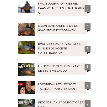
KWO BOULEVARD – HIERMEE
GAAN WE MET EEN KNALLER 2023
3
UIT!
6 ICONISCHE KARPERS DIE DE
4
40KG GRENS DOORBRAKEN!
KWO BOULEVARD – VISVERBOD
IN NL EN DE MOOISTE
5
SPIEGELKARPER?!
Community
UNFINISHED BUSINESS – PART 5 –
1
DE BESTE VISDAG OOIT
LIVESTREAM #37 | LET’S GET
2
TACTICAL – MARK HOFMAN
RECORDS VANUIT DE BOOT OP DE
3