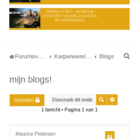
URBAN CITIES – AFZIEN IN
LYON MET MICHIEL PILAAR &
JP OFFERMANS
Z
Forumoverzicht
Karperwereld.nl
Blogs
o
e
mijn blogs!
k
Zoek
Uitgebreid
Gesloten
1 bericht • Pagina
1
van
1
Maurice Pietersen
Citeer