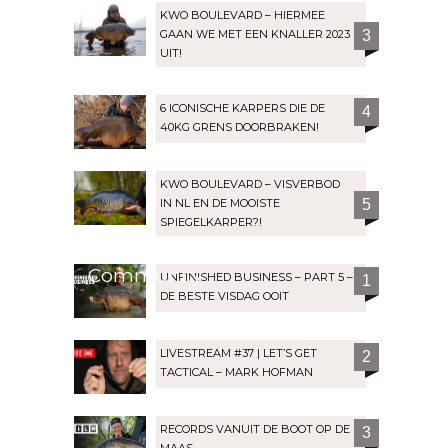
KWO BOULEVARD – HIERMEE
GAAN WE MET EEN KNALLER 2023
3
UIT!
6 ICONISCHE KARPERS DIE DE
4
40KG GRENS DOORBRAKEN!
KWO BOULEVARD – VISVERBOD
IN NL EN DE MOOISTE
5
SPIEGELKARPER?!
Community
UNFINISHED BUSINESS – PART 5 –
1
DE BESTE VISDAG OOIT
LIVESTREAM #37 | LET’S GET
2
TACTICAL – MARK HOFMAN
RECORDS VANUIT DE BOOT OP DE
3