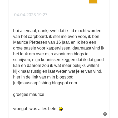
04-04-2023 19:27
hoi allemaal, dankjewel dat ik lid mocht worden
van het carpboard. ik stel me even voor, ik ben
Maurice Pietersen van 16 jaar, en ik heb een
grote passie voor karpervissen. daarnaast vind ik
het leuk om over mijn avonturen blogs te
schrijven, mijn kennissen zeggen dat ik dat goed
kan en daarom zou ik wat meer bekijks willen!
kijk maar rustig en laat weten wat je er van vind.
hier in de link van mijn blogspot:
[url]mauscarpfishing.blogspot.com
groetjes maurice
vroegah was alles beter
O