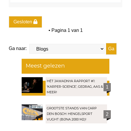
m
h
o
o
g
Gesloten
• Pagina
1
van
1
Ga naar:
Meest gelezen
HÉT JAWADNYA RAPPORT #1:
‘KARPER-SCIENCE’, GEDRAG, AAS &
1
MEER!
GROOTSTE STANDS VAN CARP
DEN BOSCH: HENGELSPORT
2
VUGHT (BIJNA 2000 M2)!