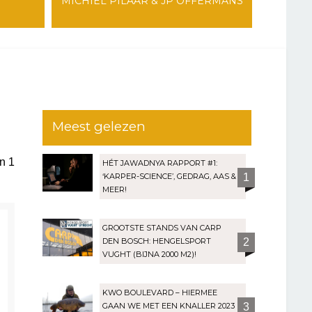
MICHIEL PILAAR & JP OFFERMANS
Meest gelezen
an
1
HÉT JAWADNYA RAPPORT #1:
‘KARPER-SCIENCE’, GEDRAG, AAS &
1
MEER!
GROOTSTE STANDS VAN CARP
DEN BOSCH: HENGELSPORT
2
VUGHT (BIJNA 2000 M2)!
KWO BOULEVARD – HIERMEE
GAAN WE MET EEN KNALLER 2023
3