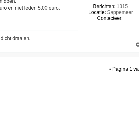
n doen.
Berichten:
1315
uro en niet leden 5,00 euro.
Locatie:
Sappemeer
C
Contacteer:
o
n
t
dicht draaien.
a
c
t
e
e
• Pagina
1
v
r
E
d
d
y
N
o
r
d
e
r