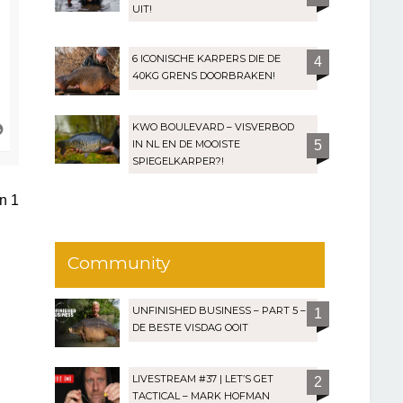
UIT!
6 ICONISCHE KARPERS DIE DE
4
40KG GRENS DOORBRAKEN!
O
KWO BOULEVARD – VISVERBOD
m
IN NL EN DE MOOISTE
5
h
SPIEGELKARPER?!
o
o
an
1
g
Community
UNFINISHED BUSINESS – PART 5 –
1
DE BESTE VISDAG OOIT
LIVESTREAM #37 | LET’S GET
2
TACTICAL – MARK HOFMAN