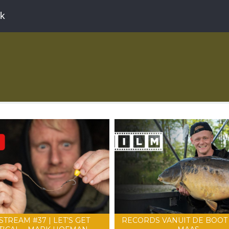
ek
STREAM #37 | LET’S GET
RECORDS VANUIT DE BOOT