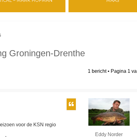
TICAL – MARK HOFMAN
MAAS
s
ing Groningen-Drenthe
1 bericht • Pagina
1
v
breid zoeken
Citeer
 seizoen voor de KSN regio
Eddy Norder