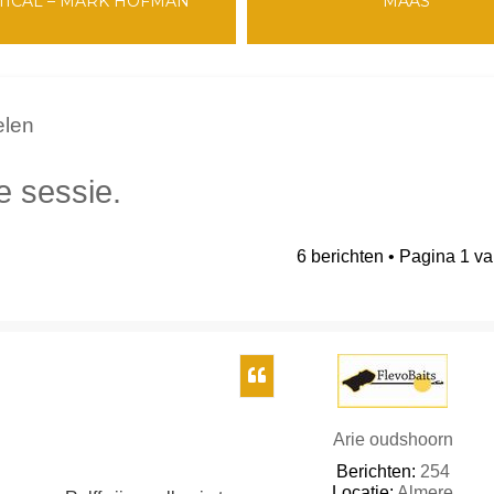
TICAL – MARK HOFMAN
MAAS
elen
e sessie.
6 berichten • Pagina
1
v
breid zoeken
Citeer
Arie oudshoorn
Berichten:
254
Locatie:
Almere