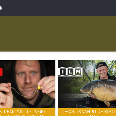
ek
STREAM #37 | LET’S GET
RECORDS VANUIT DE BOOT