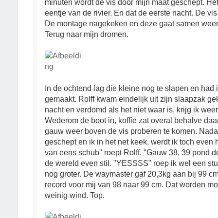
minuten wordt de vis door mijn maat geschept. Het 
eentje van de rivier. En dat de eerste nacht. De vis
De montage nagekeken en deze gaat samen weer t
Terug naar mijn dromen.
In de ochtend lag die kleine nog te slapen en had 
gemaakt. Rolff kwam eindelijk uit zijn slaapzak 
nacht en verdomd als het niet waar is, krijg ik wee
Wederom de boot in, koffie zat overal behalve da
gauw weer boven de vis proberen te komen. Nadat
geschept en ik in het net keek, werdt ik toch even
van eens schub" roept Rolff. "Gauw 38, 39 pond d
de wereld even stil. "YESSSS" roep ik wel een stuk
nog groter. De waymaster gaf 20,3kg aan bij 99 c
record voor mij van 98 naar 99 cm. Dat worden mooi
weinig wind. Top.