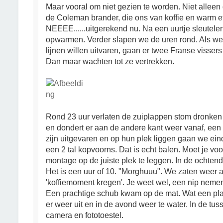
Maar vooral om niet gezien te worden. Niet allee
de Coleman brander, die ons van koffie en warm ete
NEEEE......uitgerekend nu. Na een uurtje sleutele
opwarmen. Verder slapen we de uren rond. Als we
lijnen willen uitvaren, gaan er twee Franse vissers
Dan maar wachten tot ze vertrekken.
Rond 23 uur verlaten de zuiplappen stom dronken d
en dondert er aan de andere kant weer vanaf, een
zijn uitgevaren en op hun plek liggen gaan we eind
een 2 tal kopvoorns. Dat is echt balen. Moet je vo
montage op de juiste plek te leggen. In de ochten
Het is een uur of 10. "Morghuuu". We zaten weer a
'koffiemoment kregen'. Je weet wel, een nip nemen
Een prachtige schub kwam op de mat. Wat een pl
er weer uit en in de avond weer te water. In de tuss
camera en fototoestel.