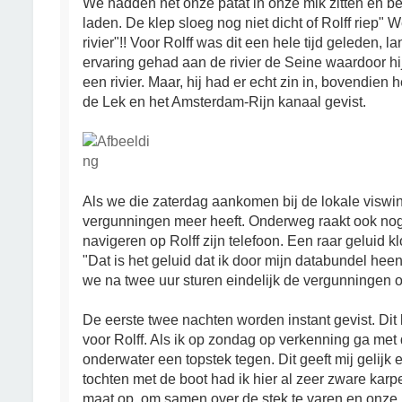
We hadden net onze patat in onze mik zitten en beg
laden. De klep sloeg nog niet dicht of Rolff riep
rivier"!! Voor Rolff was dit een hele tijd geleden, 
ervaring gehad aan de rivier de Seine waardoor hi
een rivier. Maar, hij had er echt zin in, bovendien he
de Lek en het Amsterdam-Rijn kanaal gevist.
Als we die zaterdag aankomen bij de lokale viswink
vergunningen meer heeft. Onderweg raakt ook no
navigeren op Rolff zijn telefoon. Een raar geluid kl
"Dat is het geluid dat ik door mijn databundel he
we na twee uur sturen eindelijk de vergunningen o
De eerste twee nachten worden instant gevist. Dit
voor Rolff. Als ik op zondag op verkenning ga met
onderwater een topstek tegen. Dit geeft mij gelijk
tochten met de boot had ik hier al zeer zware kar
maat op, om samen over de stek te varen en onze