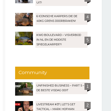
UIT!
6 ICONISCHE KARPERS DIE DE
4
40KG GRENS DOORBRAKEN!
KWO BOULEVARD – VISVERBOD
IN NL EN DE MOOISTE
5
SPIEGELKARPER?!
Community
UNFINISHED BUSINESS – PART 5 –
1
DE BESTE VISDAG OOIT
LIVESTREAM #37 | LET’S GET
2
TACTICAL – MARK HOFMAN