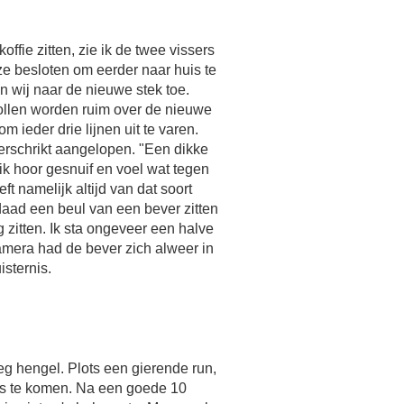
koffie zitten, zie ik de twee vissers
 besloten om eerder naar huis te
n wij naar de nieuwe stek toe.
bollen worden ruim over de nieuwe
 ieder drie lijnen uit te varen.
 verschrikt aangelopen. "Een dikke
 ik hoor gesnuif en voel wat tegen
eeft namelijk altijd van dat soort
erdaad een beul van een bever zitten
ig zitten. Ik sta ongeveer een halve
camera had de bever zich alweer in
sternis.
eg hengel. Plots een gierende run,
vis te komen. Na een goede 10