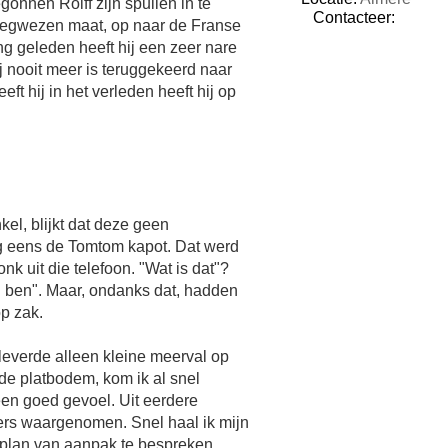
onnen Rolff zijn spullen in te
C
Contacteer:
" Wegwezen maat, op naar de Franse
o
lang geleden heeft hij een zeer nare
n
j nooit meer is teruggekeerd naar
t
eft hij in het verleden heeft hij op
a
c
t
e
e
r
A
el, blijkt dat deze geen
r
i
g eens de Tomtom kapot. Dat werd
e
onk uit die telefoon. "Wat is dat"?
o
en ben". Maar, ondanks dat, hadden
u
p zak.
d
s
 leverde alleen kleine meerval op
h
o
 de platbodem, kom ik al snel
o
 een goed gevoel. Uit eerdere
r
pers waargenomen. Snel haal ik mijn
n
 plan van aanpak te bespreken.