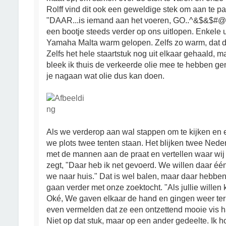
Rolff vind dit ook een geweldige stek om aan te pa
"DAAR...is iemand aan het voeren, GO..^&$&$#@^%
een bootje steeds verder op ons uitlopen. Enkele
Yamaha Malta warm gelopen. Zelfs zo warm, dat d
Zelfs het hele staartstuk nog uit elkaar gehaald, 
bleek ik thuis de verkeerde olie mee te hebben 
je nagaan wat olie dus kan doen.
Als we verderop aan wal stappen om te kijken en ee
we plots twee tenten staan. Het blijken twee Neder
met de mannen aan de praat en vertellen waar wij
zegt, "Daar heb ik net gevoerd. We willen daar é
we naar huis." Dat is wel balen, maar daar hebben 
gaan verder met onze zoektocht. "Als jullie willen
Oké, We gaven elkaar de hand en gingen weer teru
even vermelden dat ze een ontzettend mooie vis 
Niet op dat stuk, maar op een ander gedeelte. Ik ho