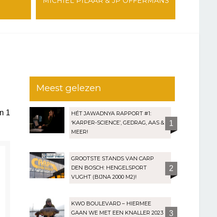
MICHIEL PILAAR & JP OFFERMANS
Meest gelezen
an
1
HÉT JAWADNYA RAPPORT #1:
‘KARPER-SCIENCE’, GEDRAG, AAS &
1
MEER!
GROOTSTE STANDS VAN CARP
DEN BOSCH: HENGELSPORT
2
VUGHT (BIJNA 2000 M2)!
KWO BOULEVARD – HIERMEE
GAAN WE MET EEN KNALLER 2023
3