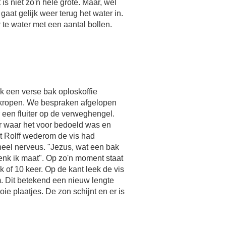
is niet zo'n hele grote. Maar, wel
 gaat gelijk weer terug het water in.
e water met een aantal bollen.
ik een verse bak oploskoffie
gekropen. We bespraken afgelopen
r een fluiter op de verweghengel.
ar waar het voor bedoeld was en
 Rolff wederom de vis had
 heel nerveus. "Jezus, wat een bak
enk ik maat". Op zo'n moment staat
 of 10 keer. Op de kant leek de vis
m. Dit betekend een nieuw lengte
e plaatjes. De zon schijnt en er is