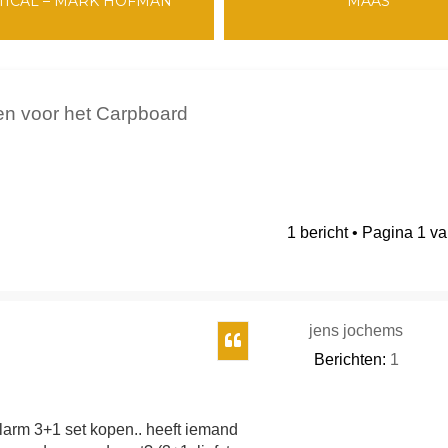
TICAL – MARK HOFMAN
MAAS
en voor het Carpboard
1 bericht • Pagina
1
v
breid zoeken
jens jochems
Citeer
Berichten:
1
alarm 3+1 set kopen.. heeft iemand