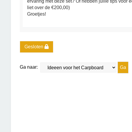
ervaring met deze set? Of hebben jullie tips voor e
liet over de €200,00)
Groetjes!
Gesloten
Ga naar: