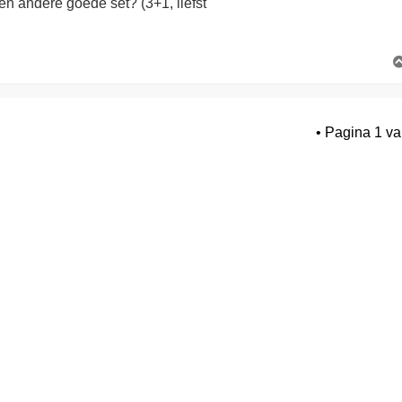
en andere goede set? (3+1, liefst
• Pagina
1
v