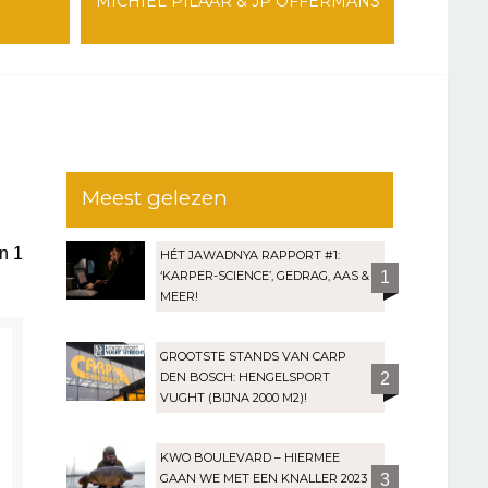
MICHIEL PILAAR & JP OFFERMANS
Meest gelezen
an
1
HÉT JAWADNYA RAPPORT #1:
‘KARPER-SCIENCE’, GEDRAG, AAS &
1
MEER!
GROOTSTE STANDS VAN CARP
DEN BOSCH: HENGELSPORT
2
VUGHT (BIJNA 2000 M2)!
KWO BOULEVARD – HIERMEE
GAAN WE MET EEN KNALLER 2023
3