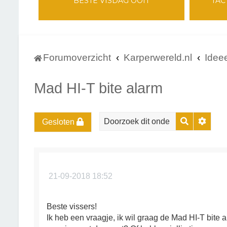
BESTE VISDAG OOIT
TAC
Forumoverzicht
Karperwereld.nl
Idee
Mad HI-T bite alarm
Zoek
Uitge
Gesloten
21-09-2018 18:52
Beste vissers!
Ik heb een vraagje, ik wil graag de Mad HI-T bite 