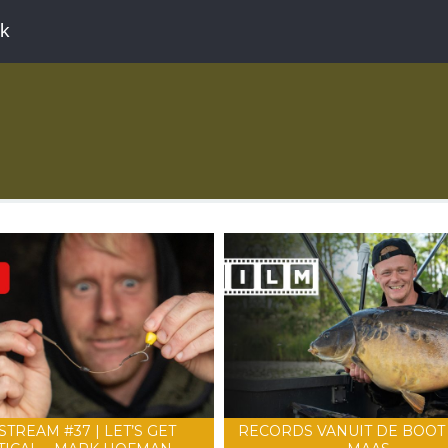
ek
STREAM #37 | LET’S GET
RECORDS VANUIT DE BOOT