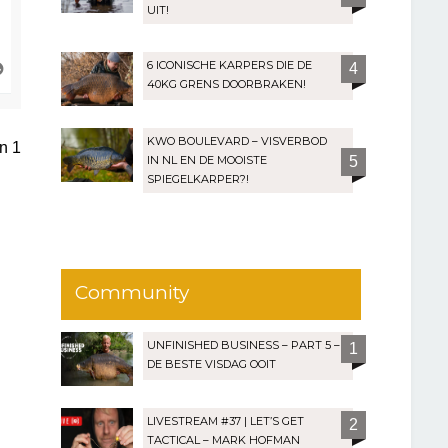
UIT!
6 ICONISCHE KARPERS DIE DE
O
4
m
40KG GRENS DOORBRAKEN!
h
o
o
KWO BOULEVARD – VISVERBOD
an
1
g
IN NL EN DE MOOISTE
5
SPIEGELKARPER?!
Community
UNFINISHED BUSINESS – PART 5 –
1
DE BESTE VISDAG OOIT
LIVESTREAM #37 | LET’S GET
2
TACTICAL – MARK HOFMAN