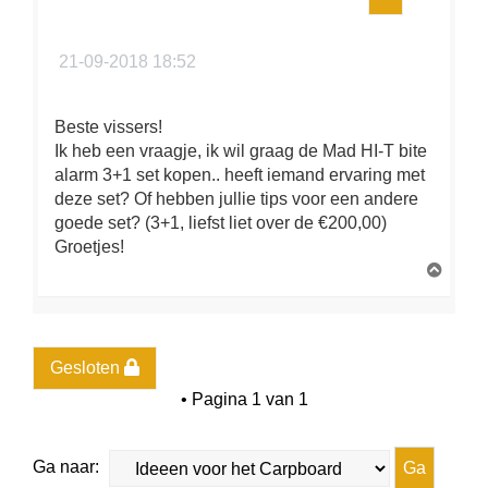
21-09-2018 18:52
Beste vissers!
Ik heb een vraagje, ik wil graag de Mad HI-T bite
alarm 3+1 set kopen.. heeft iemand ervaring met
deze set? Of hebben jullie tips voor een andere
goede set? (3+1, liefst liet over de €200,00)
Groetjes!
O
m
h
o
o
g
Gesloten
• Pagina
1
van
1
Ga naar: