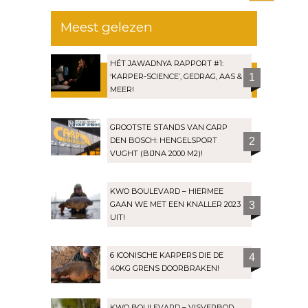
Meest gelezen
HÉT JAWADNYA RAPPORT #1:
‘KARPER-SCIENCE’, GEDRAG, AAS &
1
MEER!
GROOTSTE STANDS VAN CARP
DEN BOSCH: HENGELSPORT
2
VUGHT (BIJNA 2000 M2)!
KWO BOULEVARD – HIERMEE
GAAN WE MET EEN KNALLER 2023
3
UIT!
6 ICONISCHE KARPERS DIE DE
4
40KG GRENS DOORBRAKEN!
KWO BOULEVARD – VISVERBOD