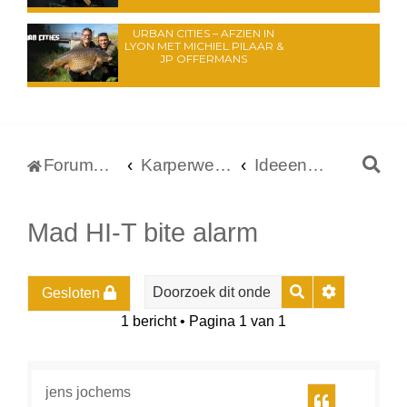
URBAN CITIES – AFZIEN IN
LYON MET MICHIEL PILAAR &
JP OFFERMANS
Z
Forumoverzicht
Karperwereld.nl
Ideeen voor het Carpboard
o
e
Mad HI-T bite alarm
k
Zoek
Uitgebreid
Gesloten
1 bericht • Pagina
1
van
1
jens jochems
Citeer