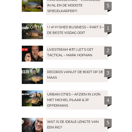
IN NL EN DE MOOISTE
5
SPIEGELKARPER?!
Community
UNFINISHED BUSINESS – PART 5 –
1
DE BESTE VISDAG OOIT
LIVESTREAM #37 | LET’S GET
2
TACTICAL – MARK HOFMAN
RECORDS VANUIT DE BOOT OP DE
3
MAAS
URBAN CITIES – AFZIEN IN LYON
MET MICHIEL PILAAR & JP
4
OFFERMANS
WAT IS DE IDEALE LENGTE VAN
5
EEN RIG?