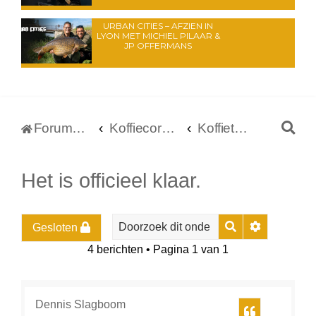
URBAN CITIES – AFZIEN IN
LYON MET MICHIEL PILAAR &
JP OFFERMANS
Z
Forumoverzicht
Koffiecorner
Koffietafelpraat
o
e
Het is officieel klaar.
k
Zoek
Uitgebreid
Gesloten
4 berichten • Pagina
1
van
1
Dennis Slagboom
Citeer