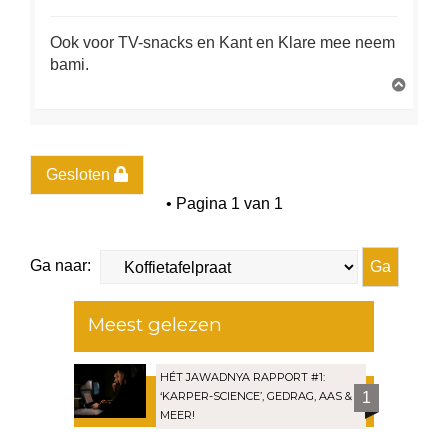
Ook voor TV-snacks en Kant en Klare mee neem
bami.
O
m
h
o
o
g
Gesloten
• Pagina
1
van
1
Ga naar:
Meest gelezen
HÉT JAWADNYA RAPPORT #1:
‘KARPER-SCIENCE’, GEDRAG, AAS &
1
MEER!