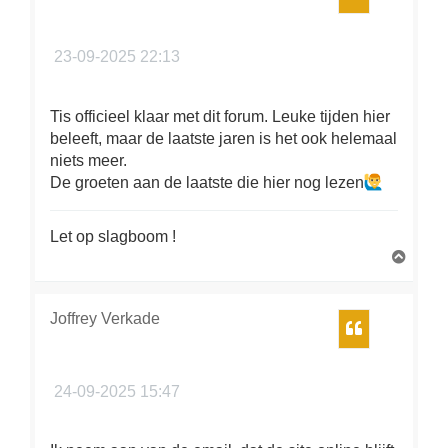
23-09-2025 22:13
Tis officieel klaar met dit forum. Leuke tijden hier
beleeft, maar de laatste jaren is het ook helemaal
niets meer.
De groeten aan de laatste die hier nog lezen
Let op slagboom !
O
m
h
o
Joffrey Verkade
Citeer
o
g
24-09-2025 15:47