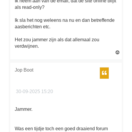
Ik neem aan van de email, dat de site online blijft
als read-only?
Ik sla het nog weleens na nu en dan betreffende
aasberichten etc.
Het zou jammer zijn als dat allemaal zou
verdwijnen.
O
m
h
o
Jop Boot
Citeer
o
g
30-09-2025 15:20
Jammer.
Was een tijdje toch een goed draaiend forum