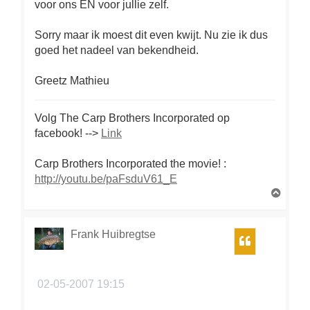
voor ons EN voor jullie zelf.
Sorry maar ik moest dit even kwijt. Nu zie ik dus
goed het nadeel van bekendheid.
Greetz Mathieu
Volg The Carp Brothers Incorporated op
facebook! -->
Link
Carp Brothers Incorporated the movie!
:
http://youtu.be/paFsduV61_E
O
m
h
o
Frank Huibregtse
Citeer
o
g
02-05-2007 19:15