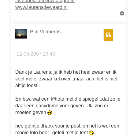
facebook.com/ldwfotografie
www.laurensdewaard.nl
O
m
h
o
Pim Vermerris
Citeer
o
g
12-09-2007 19:43
Dank je Laurens..ja ik heb het heel zwaar en ik
voel me er zwaar kut over...maar ach..het is niet
altijd feest.
En btw..wat een k*tfoto met die spiegel...dat ze je
daar een easydome voor geven...JIJ zou er 1
moeten geven
nee geintje..thanx voor je post..en het is wel een
mooie foto hoor...gefeli met je tent