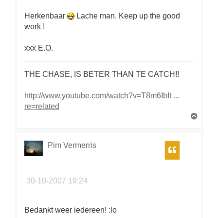
Herkenbaar
Lache man. Keep up the good
work !
xxx E.O.
THE CHASE, IS BETER THAN TE CATCH!!
http://www.youtube.com/watch?v=T8m6IbIt ...
re=related
O
m
h
o
Pim Vermerris
Citeer
o
g
30-10-2007 19:24
Bedankt weer iedereen! :lo