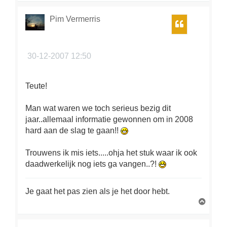
h
o
Pim Vermerris
Citeer
o
g
30-12-2007 12:50
Teute!
Man wat waren we toch serieus bezig dit
jaar..allemaal informatie gewonnen om in 2008
hard aan de slag te gaan!!
Trouwens ik mis iets.....ohja het stuk waar ik ook
daadwerkelijk nog iets ga vangen..?!
Je gaat het pas zien als je het door hebt.
O
m
h