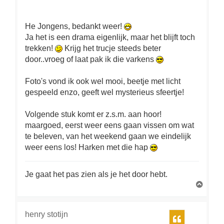
He Jongens, bedankt weer!
Ja het is een drama eigenlijk, maar het blijft toch
trekken!
Krijg het trucje steeds beter
door..vroeg of laat pak ik die varkens
Foto's vond ik ook wel mooi, beetje met licht
gespeeld enzo, geeft wel mysterieus sfeertje!
Volgende stuk komt er z.s.m. aan hoor!
maargoed, eerst weer eens gaan vissen om wat
te beleven, van het weekend gaan we eindelijk
weer eens los! Harken met die hap
Je gaat het pas zien als je het door hebt.
O
m
h
o
henry stotijn
Citeer
o