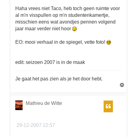
Haha vrees niet Taco, heb toch geen ruimte voor
al m'n visspullen op m'n studentenkamertje,
misschien eens wat avondjes pennen volgend
jaar maar verder niet hoor
EO: mooi verhaal in de spiegel, vette foto!
edit: seizoen 2007 is in de maak
Je gaat het pas zien als je het door hebt.
O
m
h
o
Mathieu de Witte
Citeer
o
g
29-12-2007 22:57