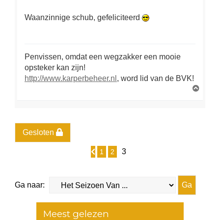
Waanzinnige schub, gefeliciteerd
Penvissen, omdat een wegzakker een mooie
opsteker kan zijn!
http://www.karperbeheer.nl
, word lid van de BVK!
O
m
h
o
o
g
Gesloten
3
1
2
Vorige
Ga naar:
Meest gelezen