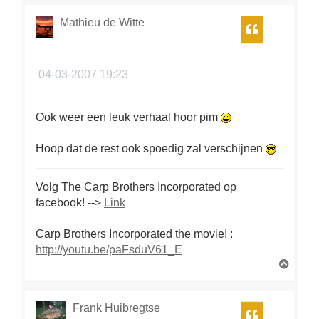
Mathieu de Witte
Citeer
04-03-2007 19:23
Ook weer een leuk verhaal hoor pim
Hoop dat de rest ook spoedig zal verschijnen
Volg The Carp Brothers Incorporated op
facebook! -->
Link
Carp Brothers Incorporated the movie!
:
http://youtu.be/paFsduV61_E
O
m
h
o
Frank Huibregtse
Citeer
o