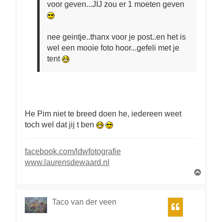
voor geven...JIJ zou er 1 moeten geven
nee geintje..thanx voor je post..en het is
wel een mooie foto hoor...gefeli met je
tent
He Pim niet te breed doen he, iedereen weet
toch wel dat jij t ben
facebook.com/ldwfotografie
www.laurensdewaard.nl
O
m
h
o
Taco van der veen
Citeer
o
g