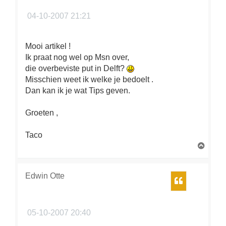
04-10-2007 21:21
Mooi artikel !
Ik praat nog wel op Msn over,
die overbeviste put in Delft?
Misschien weet ik welke je bedoelt .
Dan kan ik je wat Tips geven.
Groeten ,
Taco
O
m
h
o
Edwin Otte
Citeer
o
g
05-10-2007 20:40