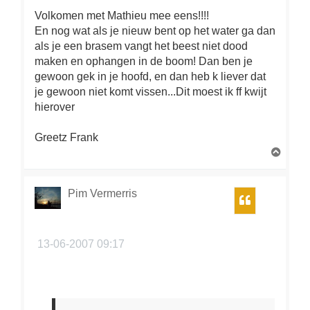
Volkomen met Mathieu mee eens!!!!
En nog wat als je nieuw bent op het water ga dan
als je een brasem vangt het beest niet dood
maken en ophangen in de boom! Dan ben je
gewoon gek in je hoofd, en dan heb k liever dat
je gewoon niet komt vissen...Dit moest ik ff kwijt
hierover
Greetz Frank
O
m
h
o
Pim Vermerris
Citeer
o
g
13-06-2007 09:17