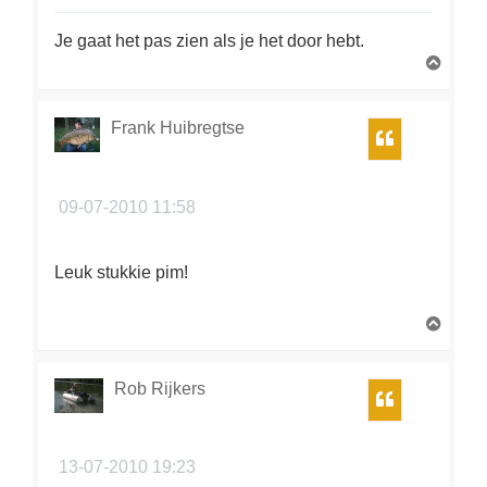
Je gaat het pas zien als je het door hebt.
O
m
h
o
Frank Huibregtse
Citeer
o
g
09-07-2010 11:58
Leuk stukkie pim!
O
m
h
o
Rob Rijkers
Citeer
o
g
13-07-2010 19:23