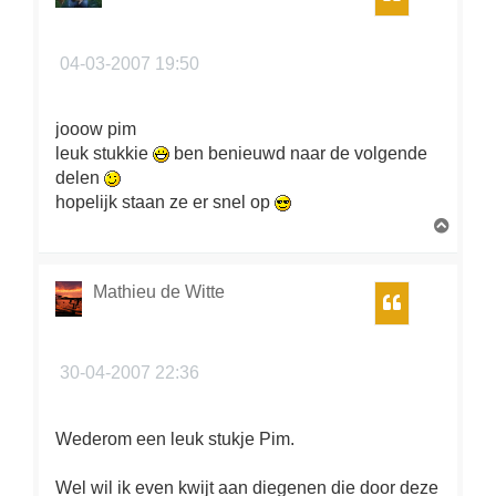
g
04-03-2007 19:50
jooow pim
leuk stukkie
ben benieuwd naar de volgende
delen
hopelijk staan ze er snel op
O
m
h
o
Mathieu de Witte
Citeer
o
g
30-04-2007 22:36
Wederom een leuk stukje Pim.
Wel wil ik even kwijt aan diegenen die door deze