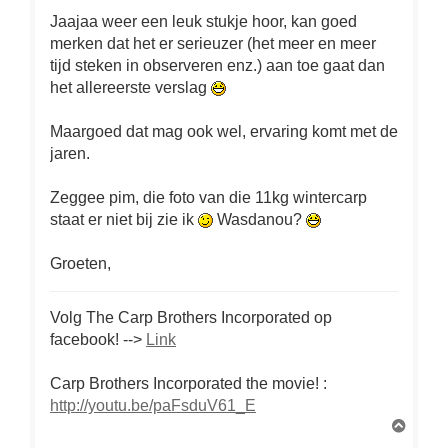
Jaajaa weer een leuk stukje hoor, kan goed
merken dat het er serieuzer (het meer en meer
tijd steken in observeren enz.) aan toe gaat dan
het allereerste verslag
Maargoed dat mag ook wel, ervaring komt met de
jaren.
Zeggee pim, die foto van die 11kg wintercarp
staat er niet bij zie ik
Wasdanou?
Groeten,
Volg The Carp Brothers Incorporated op
facebook! -->
Link
Carp Brothers Incorporated the movie!
:
http://youtu.be/paFsduV61_E
O
m