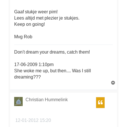
Gaaf stukje weer pim!
Lees altijd met plezier je stukjes.
Keep on going!
Mvg Rob
Don't dream your dreams, catch them!
17-06-2009 1:10pm
She woke me up, but then.... Was I still
dreaming???
O
m
h
o
Christian Hummelink
Citeer
o
g
12-01-2012 15:20