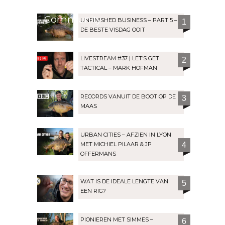
Community
UNFINISHED BUSINESS – PART 5 –
1
DE BESTE VISDAG OOIT
LIVESTREAM #37 | LET’S GET
2
TACTICAL – MARK HOFMAN
RECORDS VANUIT DE BOOT OP DE
3
MAAS
URBAN CITIES – AFZIEN IN LYON
MET MICHIEL PILAAR & JP
4
OFFERMANS
WAT IS DE IDEALE LENGTE VAN
5
EEN RIG?
PIONIEREN MET SIMMES –
6