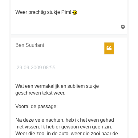
Weer prachtig stukje Pim!
O
m
h
o
Ben Suurlant
Citeer
o
g
29-09-2009 08:55
Wat een vermakelijk en subliem stukje
geschreven tekst weer.
Vooral de passage;
Na deze vele nachten, heb ik het even gehad
met vissen. Ik heb er gewoon even geen zin.
Weer die zooi in de auto, weer die zooi naar de