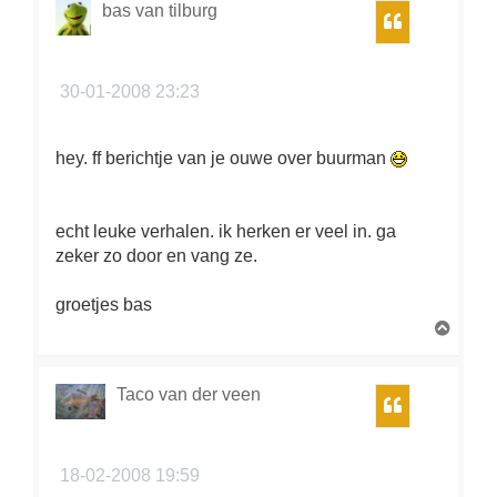
o
bas van tilburg
Citeer
o
g
30-01-2008 23:23
hey. ff berichtje van je ouwe over buurman
echt leuke verhalen. ik herken er veel in. ga
zeker zo door en vang ze.
groetjes bas
O
m
h
o
Taco van der veen
Citeer
o
g
18-02-2008 19:59