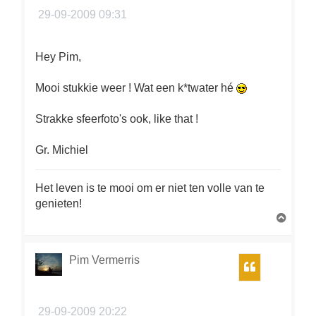
29-09-2009 09:31
Hey Pim,
Mooi stukkie weer ! Wat een k*twater hé
Strakke sfeerfoto's ook, like that !
Gr. Michiel
Het leven is te mooi om er niet ten volle van te
genieten!
O
m
h
o
Pim Vermerris
Citeer
o
g
29-09-2009 20:22