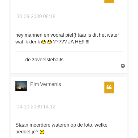
g
30-09-2009 08:18
hey mannen en vooral piel(h)aar is dit het water
wat ik denk
????? JA HE!!!!!!
........de zoveelstebaits
O
m
h
o
Pim Vermerris
Citeer
o
g
04-10-2009 14:12
Staan meerdere wateren op de foto..welke
bedoel je?