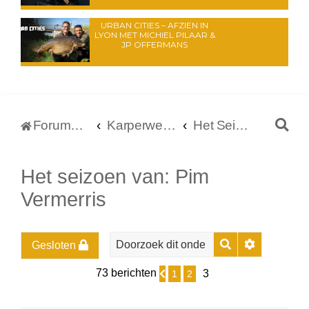
URBAN CITIES – AFZIEN IN
LYON MET MICHIEL PILAAR &
JP OFFERMANS
Z
Forumoverzicht
Karperwereld.nl
Het Seizoen Van ...
o
e
Het seizoen van: Pim
k
Vermerris
Zoek
Uitgebreid
Gesloten
73 berichten
3
1
2
Vorige