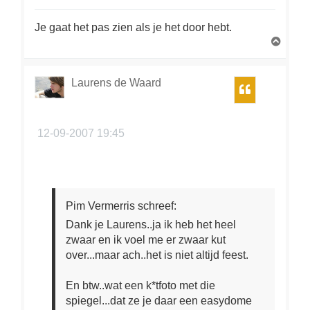
Je gaat het pas zien als je het door hebt.
O
m
h
o
Laurens de Waard
Citeer
o
g
12-09-2007 19:45
Pim Vermerris schreef:
Dank je Laurens..ja ik heb het heel
zwaar en ik voel me er zwaar kut
over...maar ach..het is niet altijd feest.
En btw..wat een k*tfoto met die
spiegel...dat ze je daar een easydome