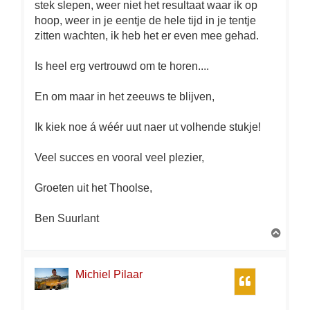
stek slepen, weer niet het resultaat waar ik op
hoop, weer in je eentje de hele tijd in je tentje
zitten wachten, ik heb het er even mee gehad.
Is heel erg vertrouwd om te horen....
En om maar in het zeeuws te blijven,
Ik kiek noe á wéér uut naer ut volhende stukje!
Veel succes en vooral veel plezier,
Groeten uit het Thoolse,
Ben Suurlant
O
m
h
o
Michiel Pilaar
Citeer
o
g