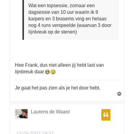
Wat een topsessie, zomaar een
dagsessie van 10 uur waarin ik 9
karpers en 3 brasems ving en helaas
nog 4 runs verspeelde (waarvan 3 door
lijnbreuk op de stenen)
Hee Frank, dus niet alleen jij hebt last van
lijnbreuk daar
Je gaat het pas zien als je het door hebt.
O
m
h
o
Laurens de Waard
Citeer
o
g
12-09-2007 19:37