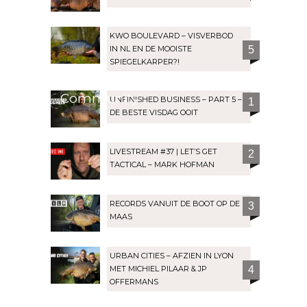
KWO BOULEVARD – VISVERBOD
IN NL EN DE MOOISTE
5
SPIEGELKARPER?!
Community
UNFINISHED BUSINESS – PART 5 –
1
DE BESTE VISDAG OOIT
LIVESTREAM #37 | LET’S GET
2
TACTICAL – MARK HOFMAN
RECORDS VANUIT DE BOOT OP DE
3
MAAS
URBAN CITIES – AFZIEN IN LYON
MET MICHIEL PILAAR & JP
4
OFFERMANS