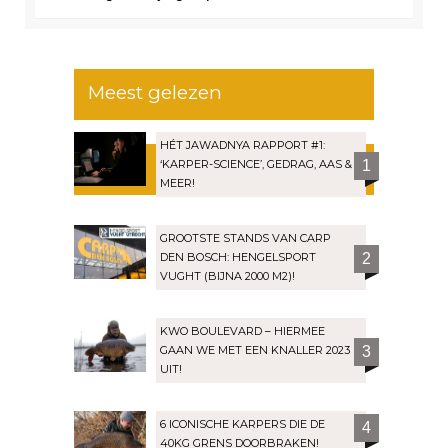
Meest gelezen
HÉT JAWADNYA RAPPORT #1:
‘KARPER-SCIENCE’, GEDRAG, AAS &
1
MEER!
GROOTSTE STANDS VAN CARP
DEN BOSCH: HENGELSPORT
2
VUGHT (BIJNA 2000 M2)!
KWO BOULEVARD – HIERMEE
GAAN WE MET EEN KNALLER 2023
3
UIT!
6 ICONISCHE KARPERS DIE DE
4
40KG GRENS DOORBRAKEN!