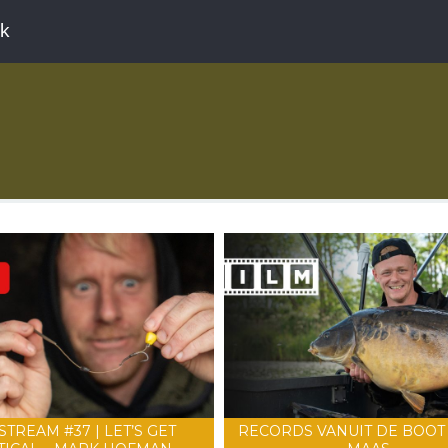
ek
STREAM #37 | LET’S GET
RECORDS VANUIT DE BOOT