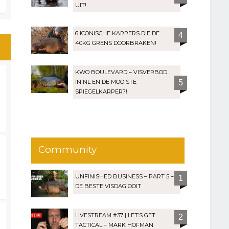
UIT!
6 ICONISCHE KARPERS DIE DE
4
40KG GRENS DOORBRAKEN!
KWO BOULEVARD – VISVERBOD
IN NL EN DE MOOISTE
5
SPIEGELKARPER?!
Community
UNFINISHED BUSINESS – PART 5 –
1
DE BESTE VISDAG OOIT
LIVESTREAM #37 | LET’S GET
2
TACTICAL – MARK HOFMAN