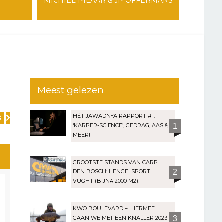
MICHIEL PILAAR & JP OFFERMANS
Meest gelezen
HÉT JAWADNYA RAPPORT #1:
3
Volgende
‘KARPER-SCIENCE’, GEDRAG, AAS &
1
MEER!
GROOTSTE STANDS VAN CARP
DEN BOSCH: HENGELSPORT
2
VUGHT (BIJNA 2000 M2)!
KWO BOULEVARD – HIERMEE
GAAN WE MET EEN KNALLER 2023
3