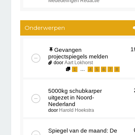
Mededelingen Redactie
Onderwerpen
1
Gevangen
projectspiegels melden
door
Aart Lokhorst
…
1
4
5
6
7
8
5000kg schubkarper
uitgezet in Noord-
Nederland
door
Harold Hoekstra
Spiegel van de maand: De