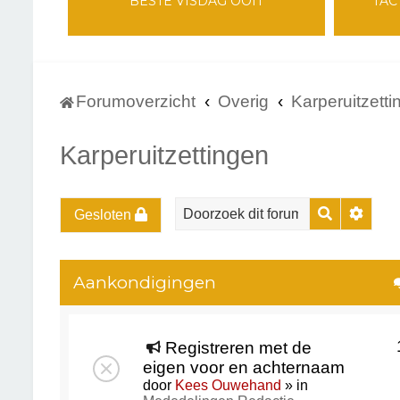
BESTE VISDAG OOIT
TAC
Forumoverzicht
Overig
Karperuitzett
Karperuitzettingen
Zoek
Uitge
Gesloten
Aankondigingen
Registreren met de
eigen voor en achternaam
door
Kees Ouwehand
» in