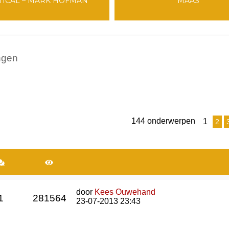
TICAL – MARK HOFMAN
MAAS
ingen
144 onderwerpen
1
breid zoeken
2
door
Kees Ouwehand
1
281564
23-07-2013 23:43