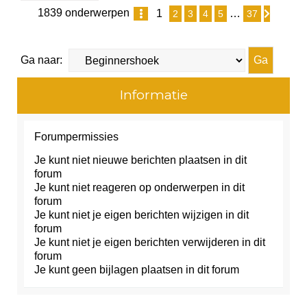
1839 onderwerpen
1
…
2
3
4
5
37
Pagina
1
van
37
Volgen
Ga naar:
Informatie
Forumpermissies
Je
kunt niet
nieuwe berichten plaatsen in dit
forum
Je
kunt niet
reageren op onderwerpen in dit
forum
Je
kunt niet
je eigen berichten wijzigen in dit
forum
Je
kunt niet
je eigen berichten verwijderen in dit
forum
Je
kunt geen
bijlagen plaatsen in dit forum