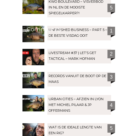
KWO BOULEVARD – VISVERBOD
IN NL EN DE MOOISTE
5
SPIEGELKARPER?!
Community
UNFINISHED BUSINESS – PART 5 –
1
DE BESTE VISDAG OOIT
LIVESTREAM #37 | LET’S GET
2
TACTICAL – MARK HOFMAN
RECORDS VANUIT DE BOOT OP DE
3
MAAS
URBAN CITIES – AFZIEN IN LYON
MET MICHIEL PILAAR & JP
4
OFFERMANS
WAT IS DE IDEALE LENGTE VAN
5
EEN RIG?