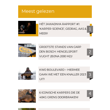
Meest gelezen
HÉT JAWADNYA RAPPORT #1:
‘KARPER-SCIENCE’, GEDRAG, AAS &
1
MEER!
GROOTSTE STANDS VAN CARP
DEN BOSCH: HENGELSPORT
2
VUGHT (BIJNA 2000 M2)!
KWO BOULEVARD – HIERMEE
GAAN WE MET EEN KNALLER 2023
3
UIT!
6 ICONISCHE KARPERS DIE DE
4
40KG GRENS DOORBRAKEN!