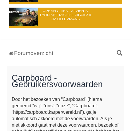
URBAN CITIES – AFZIEN IN
LYON MET MICHIEL PILAAR &
JP OFFERMANS
Z
Forumoverzicht
o
e
Carpboard -
k
Gebruikersvoorwaarden
Door het bezoeken van “Carpboard” (hierna
genoemd “wij”, “ons”, “onze”, “Carpboard”,
“https://carpboard.karperwereld.nl”), ga je
automatisch akkoord met de voorwaarden. Als je
niet akkoord gaat met deze voorwaarden, bezoek of