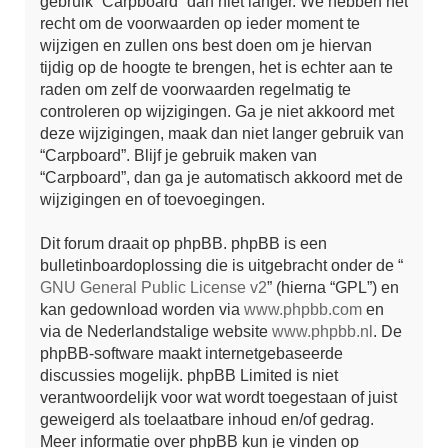
gebruik “Carpboard” dan niet langer. We hebben het
recht om de voorwaarden op ieder moment te
wijzigen en zullen ons best doen om je hiervan
tijdig op de hoogte te brengen, het is echter aan te
raden om zelf de voorwaarden regelmatig te
controleren op wijzigingen. Ga je niet akkoord met
deze wijzigingen, maak dan niet langer gebruik van
“Carpboard”. Blijf je gebruik maken van
“Carpboard”, dan ga je automatisch akkoord met de
wijzigingen en of toevoegingen.
Dit forum draait op phpBB. phpBB is een
bulletinboardoplossing die is uitgebracht onder de “
GNU General Public License v2
” (hierna “GPL”) en
kan gedownload worden via
www.phpbb.com
en
via de Nederlandstalige website
www.phpbb.nl
. De
phpBB-software maakt internetgebaseerde
discussies mogelijk. phpBB Limited is niet
verantwoordelijk voor wat wordt toegestaan of juist
geweigerd als toelaatbare inhoud en/of gedrag.
Meer informatie over phpBB kun je vinden op