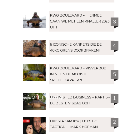
KWO BOULEVARD – HIERMEE
GAAN WE MET EEN KNALLER 2023
3
UIT!
6 ICONISCHE KARPERS DIE DE
4
40KG GRENS DOORBRAKEN!
KWO BOULEVARD – VISVERBOD
IN NL EN DE MOOISTE
5
SPIEGELKARPER?!
Community
UNFINISHED BUSINESS – PART 5 –
1
DE BESTE VISDAG OOIT
LIVESTREAM #37 | LET’S GET
2
TACTICAL – MARK HOFMAN