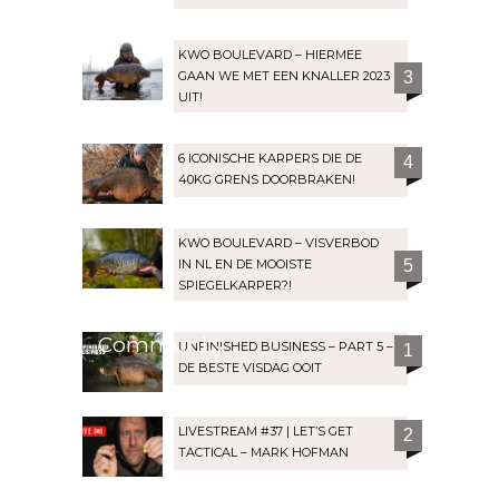
KWO BOULEVARD – HIERMEE
GAAN WE MET EEN KNALLER 2023
3
UIT!
6 ICONISCHE KARPERS DIE DE
4
40KG GRENS DOORBRAKEN!
KWO BOULEVARD – VISVERBOD
IN NL EN DE MOOISTE
5
SPIEGELKARPER?!
Community
UNFINISHED BUSINESS – PART 5 –
1
DE BESTE VISDAG OOIT
LIVESTREAM #37 | LET’S GET
2
TACTICAL – MARK HOFMAN