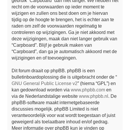
gebruik “Carpboard” dan niet langer. We hebben het
recht om de voorwaarden op ieder moment te
wijzigen en zullen ons best doen om je hiervan
tijdig op de hoogte te brengen, het is echter aan te
raden om zelf de voorwaarden regelmatig te
controleren op wijzigingen. Ga je niet akkoord met
deze wijzigingen, maak dan niet langer gebruik van
“Carpboard”. Blijf je gebruik maken van
“Carpboard”, dan ga je automatisch akkoord met de
wijzigingen en of toevoegingen.
Dit forum draait op phpBB. phpBB is een
bulletinboardoplossing die is uitgebracht onder de “
GNU General Public License v2
” (hierna “GPL”) en
kan gedownload worden via
www.phpbb.com
en
via de Nederlandstalige website
www.phpbb.nl
. De
phpBB-software maakt internetgebaseerde
discussies mogelijk. phpBB Limited is niet
verantwoordelijk voor wat wordt toegestaan of juist
geweigerd als toelaatbare inhoud en/of gedrag.
Meer informatie over phpBB kun je vinden op