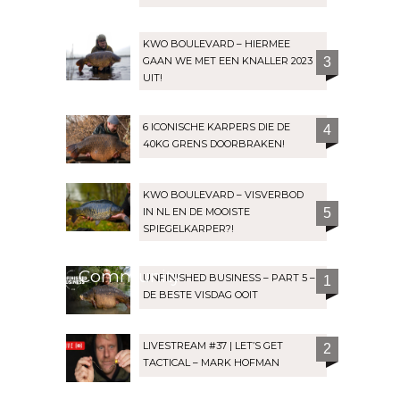
KWO BOULEVARD – HIERMEE
GAAN WE MET EEN KNALLER 2023
3
UIT!
6 ICONISCHE KARPERS DIE DE
4
40KG GRENS DOORBRAKEN!
KWO BOULEVARD – VISVERBOD
IN NL EN DE MOOISTE
5
SPIEGELKARPER?!
Community
UNFINISHED BUSINESS – PART 5 –
1
DE BESTE VISDAG OOIT
LIVESTREAM #37 | LET’S GET
2
TACTICAL – MARK HOFMAN