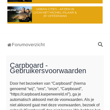
URBAN CITIES – AFZIEN IN
LYON MET MICHIEL PILAAR &
JP OFFERMANS
Z
Forumoverzicht
o
e
Carpboard -
k
Gebruikersvoorwaarden
Door het bezoeken van “Carpboard” (hierna
genoemd “wij”, “ons”, “onze”, “Carpboard”,
“https://carpboard.karperwereld.nl”), ga je
automatisch akkoord met de voorwaarden. Als je
niet akkoord gaat met deze voorwaarden, bezoek of