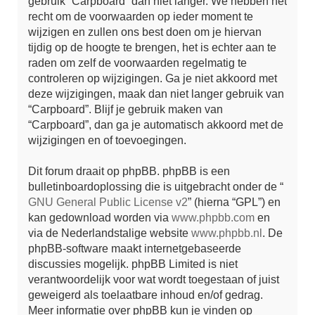
gebruik “Carpboard” dan niet langer. We hebben het
recht om de voorwaarden op ieder moment te
wijzigen en zullen ons best doen om je hiervan
tijdig op de hoogte te brengen, het is echter aan te
raden om zelf de voorwaarden regelmatig te
controleren op wijzigingen. Ga je niet akkoord met
deze wijzigingen, maak dan niet langer gebruik van
“Carpboard”. Blijf je gebruik maken van
“Carpboard”, dan ga je automatisch akkoord met de
wijzigingen en of toevoegingen.
Dit forum draait op phpBB. phpBB is een
bulletinboardoplossing die is uitgebracht onder de “
GNU General Public License v2
” (hierna “GPL”) en
kan gedownload worden via
www.phpbb.com
en
via de Nederlandstalige website
www.phpbb.nl
. De
phpBB-software maakt internetgebaseerde
discussies mogelijk. phpBB Limited is niet
verantwoordelijk voor wat wordt toegestaan of juist
geweigerd als toelaatbare inhoud en/of gedrag.
Meer informatie over phpBB kun je vinden op