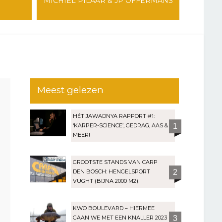
MICHIEL PILAAR & JP OFFERMANS
Meest gelezen
HÉT JAWADNYA RAPPORT #1:
‘KARPER-SCIENCE’, GEDRAG, AAS &
1
MEER!
GROOTSTE STANDS VAN CARP
DEN BOSCH: HENGELSPORT
2
VUGHT (BIJNA 2000 M2)!
KWO BOULEVARD – HIERMEE
GAAN WE MET EEN KNALLER 2023
3