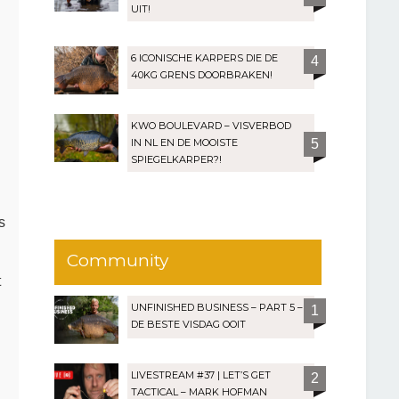
UIT!
6 ICONISCHE KARPERS DIE DE
4
40KG GRENS DOORBRAKEN!
KWO BOULEVARD – VISVERBOD
IN NL EN DE MOOISTE
5
SPIEGELKARPER?!
s
Community
t
UNFINISHED BUSINESS – PART 5 –
1
DE BESTE VISDAG OOIT
LIVESTREAM #37 | LET’S GET
2
TACTICAL – MARK HOFMAN