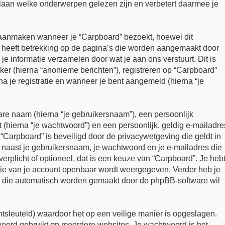
slaan welke onderwerpen gelezen zijn en verbetert daarmee je
aanmaken wanneer je “Carpboard” bezoekt, hoewel dit
t heeft betrekking op de pagina’s die worden aangemaakt door
e informatie verzamelen door wat je aan ons verstuurt. Dit is
er (hierna “anonieme berichten”), registreren op “Carpboard”
 na je registratie en wanneer je bent aangemeld (hierna “je
are naam (hierna “je gebruikersnaam”), een persoonlijk
hierna “je wachtwoord”) en een persoonlijk, geldig e-mailadre
p “Carpboard” is beveiligd door de privacywetgeving die geldt in
ie naast je gebruikersnaam, je wachtwoord en je e-mailadres die
s verplicht of optioneel, dat is een keuze van “Carpboard”. Je heb
matie van je account openbaar wordt weergegeven. Verder heb je
ils die automatisch worden gemaakt door de phpBB-software wil
ntsleuteld) waardoor het op een veilige manier is opgeslagen.
twoord gebruikt op meerdere websites. Je wachtwoord is het