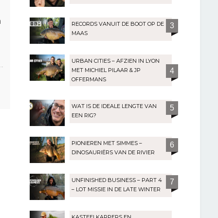
n
RECORDS VANUIT DE BOOT OP DE
3
MAAS
URBAN CITIES – AFZIEN IN LYON
MET MICHIEL PILAAR & JP
4
OFFERMANS
WAT IS DE IDEALE LENGTE VAN
5
EEN RIG?
PIONIEREN MET SIMMES –
6
DINOSAURIËRS VAN DE RIVIER
UNFINISHED BUSINESS – PART 4
7
– LOT MISSIE IN DE LATE WINTER
KASTEELKARPERS EN