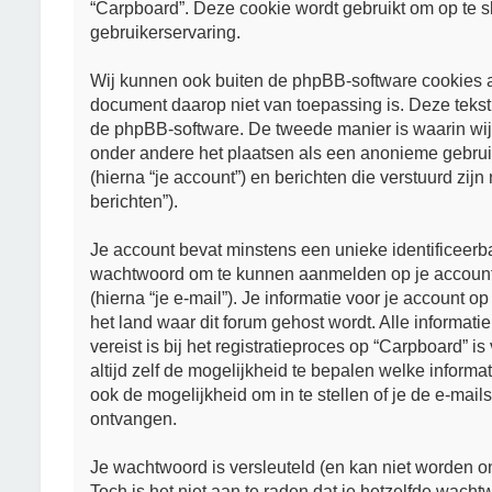
“Carpboard”. Deze cookie wordt gebruikt om op te 
gebruikerservaring.
Wij kunnen ook buiten de phpBB-software cookies 
document daarop niet van toepassing is. Deze teks
de phpBB-software. De tweede manier is waarin wij j
onder andere het plaatsen als een anonieme gebruik
(hierna “je account”) en berichten die verstuurd zijn
berichten”).
Je account bevat minstens een unieke identificeerb
wachtwoord om te kunnen aanmelden op je account (
(hierna “je e-mail”). Je informatie voor je account o
het land waar dit forum gehost wordt. Alle informat
vereist is bij het registratieproces op “Carpboard” i
altijd zelf de mogelijkheid te bepalen welke infor
ook de mogelijkheid om in te stellen of je de e-ma
ontvangen.
Je wachtwoord is versleuteld (en kan niet worden o
Toch is het niet aan te raden dat je hetzelfde wach