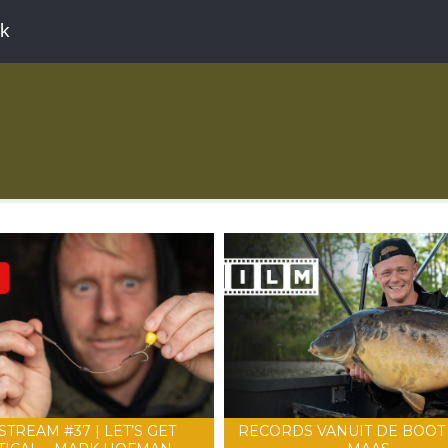
ek
STREAM #37 | LET’S GET
RECORDS VANUIT DE BOOT