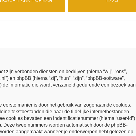
TICAL – MARK HOFMAN
MAAS
et zijn verbonden diensten en bedrijven (hierna “wij”, “ons”,
nl”) en phpBB (hierna “zij”, “hun”, “zijn”, “phpBB-software”,
 de informatie die wordt verzameld gedurende een bezoek aan
e eerste manier is door het gebruik van zogenaamde cookies.
ine tekstbestanden die naar de tijdelijke internetbestanden
 cookies bevatten een indentificatienummer (hierna “user-id”)
”). Deze twee nummers worden automatisch door de phpBB-
l worden aangemaakt wanneer je onderwerpen hebt gelezen op