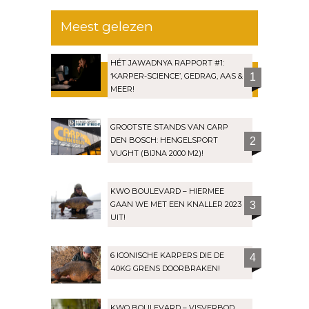
Meest gelezen
HÉT JAWADNYA RAPPORT #1:
‘KARPER-SCIENCE’, GEDRAG, AAS &
1
MEER!
GROOTSTE STANDS VAN CARP
DEN BOSCH: HENGELSPORT
2
VUGHT (BIJNA 2000 M2)!
KWO BOULEVARD – HIERMEE
GAAN WE MET EEN KNALLER 2023
3
UIT!
6 ICONISCHE KARPERS DIE DE
4
40KG GRENS DOORBRAKEN!
KWO BOULEVARD – VISVERBOD