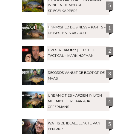
IN NL EN DE MOOISTE
5
SPIEGELKARPER?!
Community
UNFINISHED BUSINESS – PART 5 –
1
DE BESTE VISDAG OOIT
LIVESTREAM #37 | LET’S GET
2
TACTICAL – MARK HOFMAN
RECORDS VANUIT DE BOOT OP DE
3
MAAS
URBAN CITIES – AFZIEN IN LYON
MET MICHIEL PILAAR & JP
4
OFFERMANS
WAT IS DE IDEALE LENGTE VAN
5
EEN RIG?