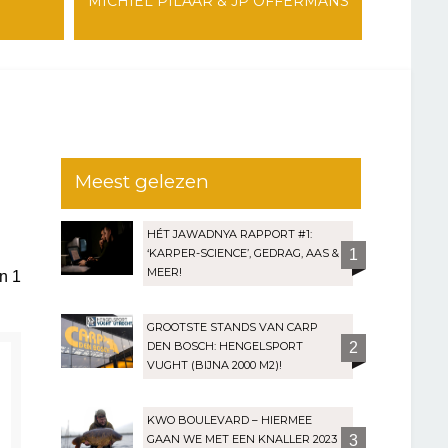
MICHIEL PILAAR & JP OFFERMANS
Meest gelezen
HÉT JAWADNYA RAPPORT #1:
‘KARPER-SCIENCE’, GEDRAG, AAS &
1
MEER!
an
1
GROOTSTE STANDS VAN CARP
DEN BOSCH: HENGELSPORT
2
VUGHT (BIJNA 2000 M2)!
KWO BOULEVARD – HIERMEE
GAAN WE MET EEN KNALLER 2023
3