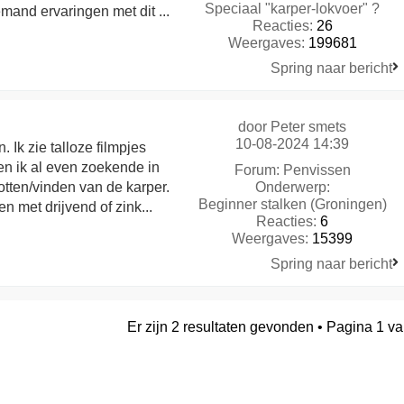
Speciaal "karper-lokvoer" ?
mand ervaringen met dit ...
Reacties:
26
Weergaves:
199681
Spring naar bericht
door
Peter smets
10-08-2024 14:39
 Ik zie talloze filmpjes
ben ik al even zoekende in
Forum:
Penvissen
tten/vinden van de karper.
Onderwerp:
Beginner stalken (Groningen)
n met drijvend of zink...
Reacties:
6
Weergaves:
15399
Spring naar bericht
Er zijn 2 resultaten gevonden • Pagina
1
v