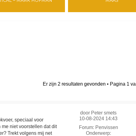
TICAL – MARK HOFMAN
MAAS
Er zijn 2 resultaten gevonden • Pagina
1
v
door
Peter smets
10-08-2024 14:43
okvoer, speciaal voor
me niet voorstellen dat dit
Forum:
Penvissen
er? Trekt volgens mij net
Onderwerp: