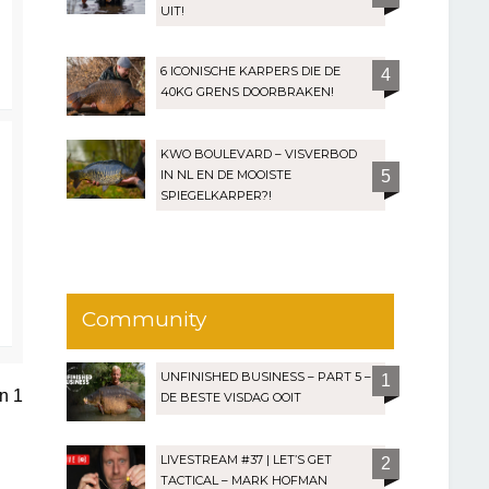
UIT!
6 ICONISCHE KARPERS DIE DE
4
40KG GRENS DOORBRAKEN!
KWO BOULEVARD – VISVERBOD
IN NL EN DE MOOISTE
5
SPIEGELKARPER?!
Community
UNFINISHED BUSINESS – PART 5 –
1
an
1
DE BESTE VISDAG OOIT
LIVESTREAM #37 | LET’S GET
2
TACTICAL – MARK HOFMAN