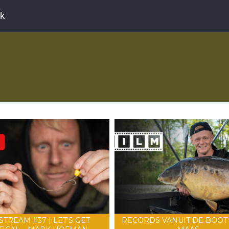
ek
STREAM #37 | LET’S GET
RECORDS VANUIT DE BOOT