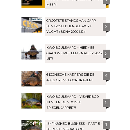
MEER!
GROOTSTE STANDS VAN CARP
DEN BOSCH: HENGELSPORT
2
VUGHT (BIJNA 2000 M2)!
KWO BOULEVARD – HIERMEE
GAAN WE MET EEN KNALLER 2023
3
UIT!
6 ICONISCHE KARPERS DIE DE
4
40KG GRENS DOORBRAKEN!
KWO BOULEVARD – VISVERBOD
IN NL EN DE MOOISTE
5
SPIEGELKARPER?!
Community
UNFINISHED BUSINESS – PART 5 –
1
DE BESTE VISDAG OOIT