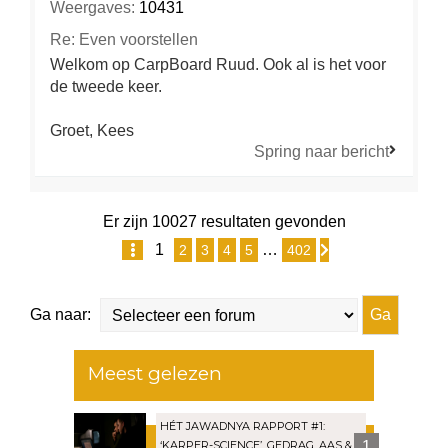
Weergaves:
10431
Re: Even voorstellen
Welkom op CarpBoard Ruud. Ook al is het voor
de tweede keer.
Groet, Kees
Spring naar bericht
Er zijn 10027 resultaten gevonden
1
…
2
3
4
5
402
Pagina
1
van
402
Volgende
Ga naar:
Meest gelezen
HÉT JAWADNYA RAPPORT #1:
‘KARPER-SCIENCE’, GEDRAG, AAS &
1