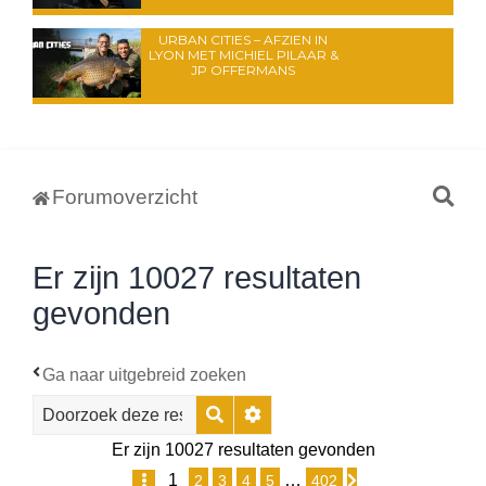
URBAN CITIES – AFZIEN IN
LYON MET MICHIEL PILAAR &
JP OFFERMANS
Z
Forumoverzicht
o
e
Er zijn 10027 resultaten
k
gevonden
Ga naar uitgebreid zoeken
Zoek
Uitgebreid zoeken
Er zijn 10027 resultaten gevonden
1
…
2
3
4
5
402
Pagina
1
van
402
Volgende