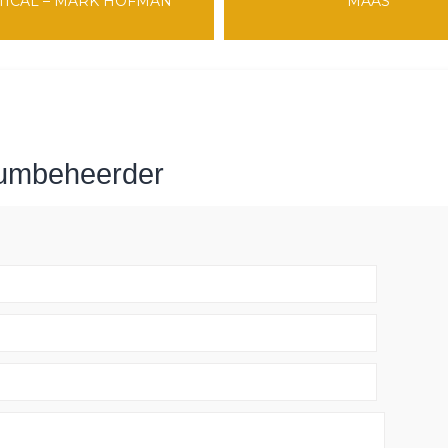
TICAL – MARK HOFMAN
MAAS
rumbeheerder