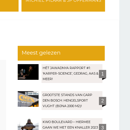
MICHIEL PILAAR & JP OFFERMANS
Meest gelezen
HÉT JAWADNYA RAPPORT #1:
‘KARPER-SCIENCE’, GEDRAG, AAS &
1
MEER!
GROOTSTE STANDS VAN CARP
DEN BOSCH: HENGELSPORT
2
VUGHT (BIJNA 2000 M2)!
KWO BOULEVARD – HIERMEE
GAAN WE MET EEN KNALLER 2023
3