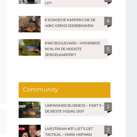
UIT!
6 ICONISCHE KARPERS DIE DE
4
40KG GRENS DOORBRAKEN!
KWO BOULEVARD – VISVERBOD
IN NL EN DE MOOISTE
5
SPIEGELKARPER?!
Community
UNFINISHED BUSINESS – PART 5 –
1
DE BESTE VISDAG OOIT
LIVESTREAM #37 | LET’S GET
2
TACTICAL – MARK HOFMAN