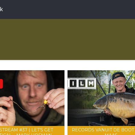
ek
STREAM #37 | LET’S GET
RECORDS VANUIT DE BOOT