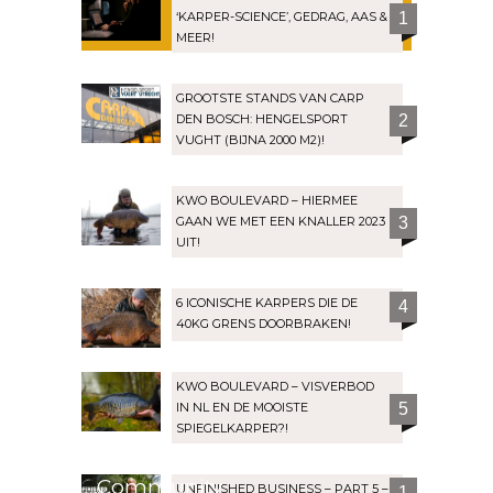
‘KARPER-SCIENCE’, GEDRAG, AAS &
1
MEER!
GROOTSTE STANDS VAN CARP
DEN BOSCH: HENGELSPORT
2
VUGHT (BIJNA 2000 M2)!
KWO BOULEVARD – HIERMEE
GAAN WE MET EEN KNALLER 2023
3
UIT!
6 ICONISCHE KARPERS DIE DE
4
40KG GRENS DOORBRAKEN!
KWO BOULEVARD – VISVERBOD
IN NL EN DE MOOISTE
5
SPIEGELKARPER?!
Community
UNFINISHED BUSINESS – PART 5 –
1