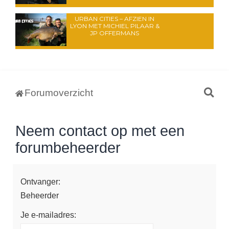
URBAN CITIES – AFZIEN IN
LYON MET MICHIEL PILAAR &
JP OFFERMANS
Z
Forumoverzicht
o
e
Neem contact op met een
k
forumbeheerder
Ontvanger:
Beheerder
Je e-mailadres: