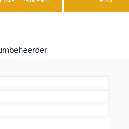
TICAL – MARK HOFMAN
MAAS
rumbeheerder