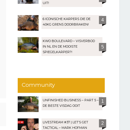
UIT!
6 ICONISCHE KARPERS DIE DE
4
40KG GRENS DOORBRAKEN!
KWO BOULEVARD – VISVERBOD
IN NL EN DE MOOISTE
5
SPIEGELKARPER?!
Community
UNFINISHED BUSINESS – PART 5 –
1
DE BESTE VISDAG OOIT
LIVESTREAM #37 | LET’S GET
2
TACTICAL – MARK HOFMAN