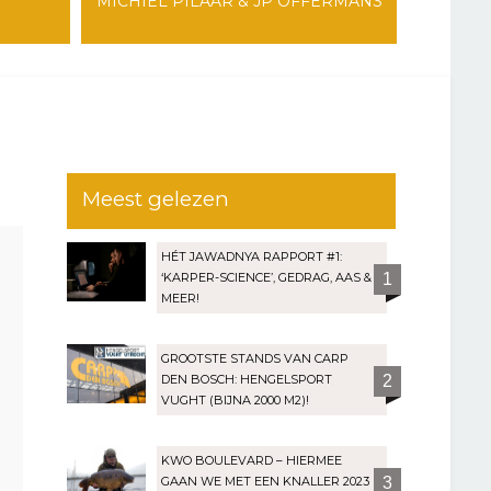
MICHIEL PILAAR & JP OFFERMANS
Meest gelezen
HÉT JAWADNYA RAPPORT #1:
‘KARPER-SCIENCE’, GEDRAG, AAS &
1
MEER!
GROOTSTE STANDS VAN CARP
DEN BOSCH: HENGELSPORT
2
VUGHT (BIJNA 2000 M2)!
KWO BOULEVARD – HIERMEE
GAAN WE MET EEN KNALLER 2023
3