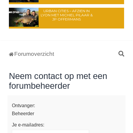
URBAN CITIES – AFZIEN IN
LYON MET MICHIEL PILAAR &
JP OFFERMANS
Z
Forumoverzicht
o
e
Neem contact op met een
k
forumbeheerder
Ontvanger:
Beheerder
Je e-mailadres: