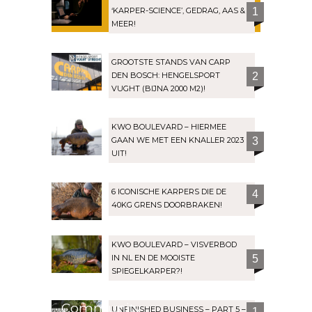
‘KARPER-SCIENCE’, GEDRAG, AAS &
1
MEER!
GROOTSTE STANDS VAN CARP
DEN BOSCH: HENGELSPORT
2
VUGHT (BIJNA 2000 M2)!
KWO BOULEVARD – HIERMEE
GAAN WE MET EEN KNALLER 2023
3
UIT!
6 ICONISCHE KARPERS DIE DE
4
40KG GRENS DOORBRAKEN!
KWO BOULEVARD – VISVERBOD
IN NL EN DE MOOISTE
5
SPIEGELKARPER?!
Community
UNFINISHED BUSINESS – PART 5 –
1