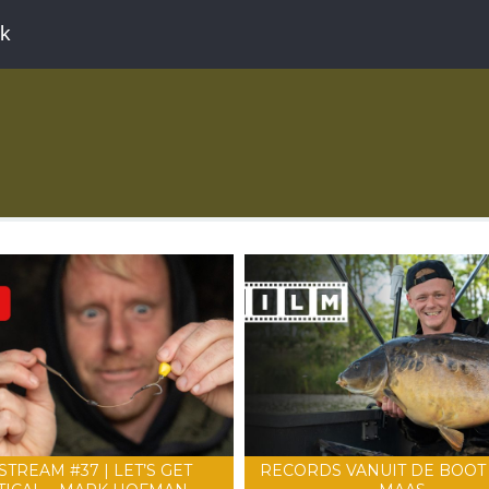
ek
STREAM #37 | LET’S GET
RECORDS VANUIT DE BOOT