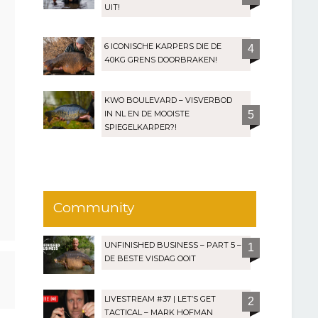
UIT!
6 ICONISCHE KARPERS DIE DE
4
40KG GRENS DOORBRAKEN!
KWO BOULEVARD – VISVERBOD
IN NL EN DE MOOISTE
5
SPIEGELKARPER?!
Community
UNFINISHED BUSINESS – PART 5 –
1
DE BESTE VISDAG OOIT
LIVESTREAM #37 | LET’S GET
2
TACTICAL – MARK HOFMAN