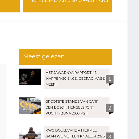
MICHIEL PILAAR & JP OFFERMANS
Meest gelezen
HÉT JAWADNYA RAPPORT #1:
‘KARPER-SCIENCE’, GEDRAG, AAS &
1
MEER!
GROOTSTE STANDS VAN CARP
DEN BOSCH: HENGELSPORT
2
VUGHT (BIJNA 2000 M2)!
KWO BOULEVARD – HIERMEE
GAAN WE MET EEN KNALLER 2023
3