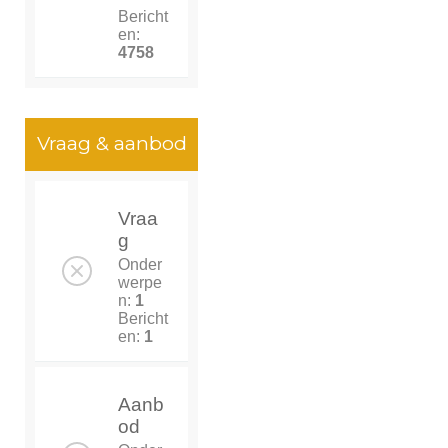
Bericht
en:
4758
Vraag & aanbod
Vraa
g
Onder
werpe
n:
1
Bericht
en:
1
Aanb
od