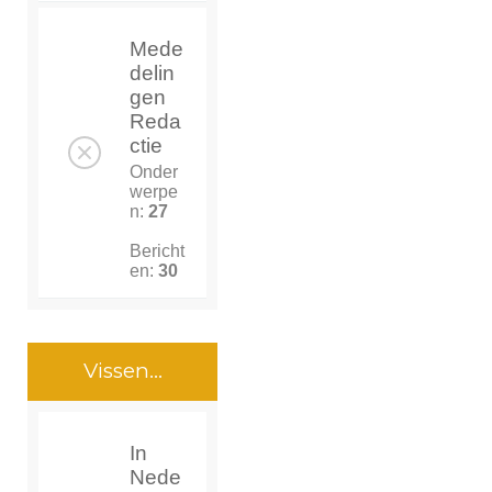
Mede
delin
gen
Reda
ctie
Onder
werpe
n:
27
Bericht
en:
30
Vissen...
In
Nede