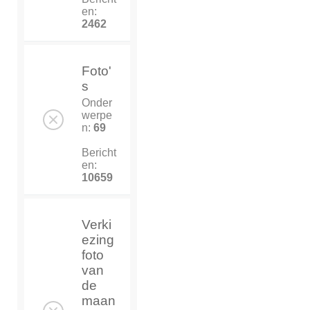
en:
2462
Foto'
s
Onder
werpe
n:
69
Bericht
en:
10659
Verki
ezing
foto
van
de
maan