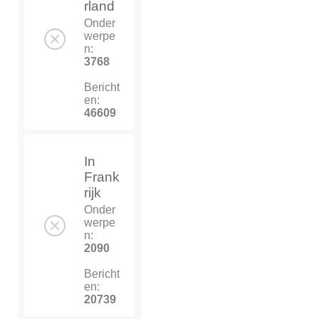
rland
Onder
werpe
n:
3768
Bericht
en:
46609
In
Frank
rijk
Onder
werpe
n:
2090
Bericht
en:
20739