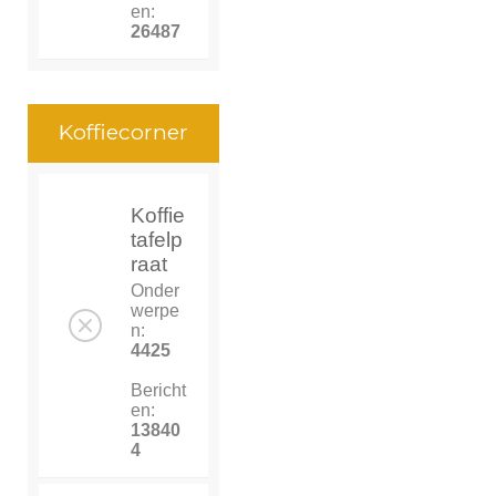
en:
26487
Koffiecorner
Koffie
tafelp
raat
Onder
werpe
n:
4425
Bericht
en:
13840
4