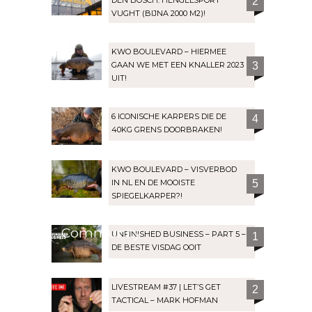
2
VUGHT (BIJNA 2000 M2)!
KWO BOULEVARD – HIERMEE
GAAN WE MET EEN KNALLER 2023
3
UIT!
6 ICONISCHE KARPERS DIE DE
4
40KG GRENS DOORBRAKEN!
KWO BOULEVARD – VISVERBOD
IN NL EN DE MOOISTE
5
SPIEGELKARPER?!
Community
UNFINISHED BUSINESS – PART 5 –
1
DE BESTE VISDAG OOIT
LIVESTREAM #37 | LET’S GET
2
TACTICAL – MARK HOFMAN