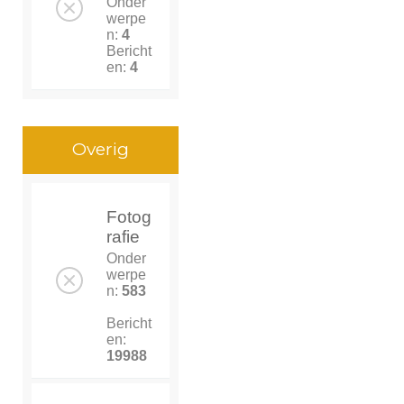
Onder
werpe
n:
4
Bericht
en:
4
Overig
Fotog
rafie
Onder
werpe
n:
583
Bericht
en:
19988