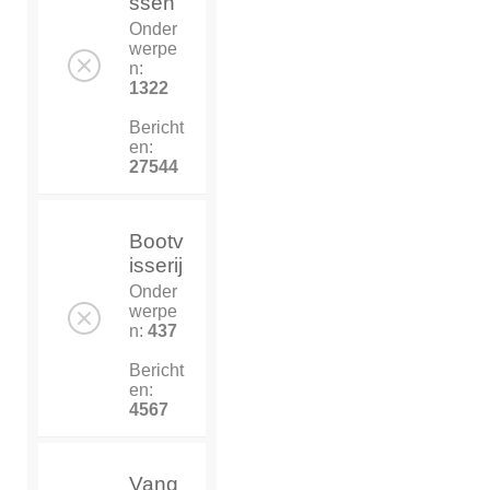
ssen
Onder
werpe
n:
1322
Bericht
en:
27544
Bootv
isserij
Onder
werpe
n:
437
Bericht
en:
4567
Vang