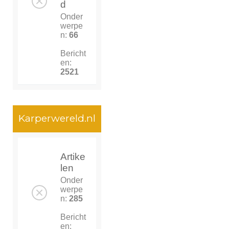
d
Onder
werpe
n:
66
Bericht
en:
2521
Karperwereld.nl
Artike
len
Onder
werpe
n:
285
Bericht
en: