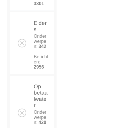
3301
Elder
s
Onder
werpe
n:
342
Bericht
en:
2956
Op
betaa
lwate
r
Onder
werpe
n:
420