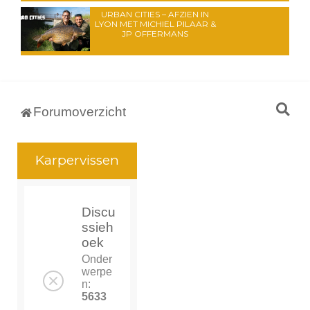
URBAN CITIES – AFZIEN IN
LYON MET MICHIEL PILAAR &
JP OFFERMANS
Z
Forumoverzicht
o
e
Karpervissen
k
Discu
ssieh
oek
Onder
werpe
n:
5633