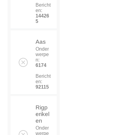
Bericht
en:
14426
5
Aas
Onder
werpe
n:
6174
Bericht
en:
92115
Rigp
erikel
en
Onder
werpe