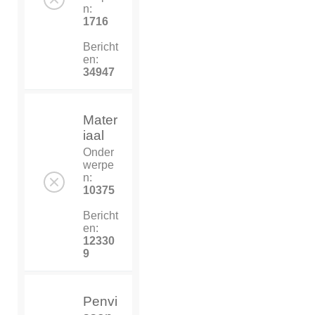
n:
1716
Bericht
en:
34947
Mater
iaal
Onder
werpe
n:
10375
Bericht
en:
12330
9
Penvi