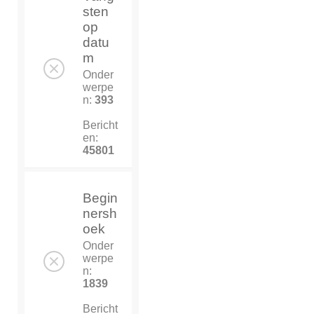
sten
op
datu
m
Onder
werpe
n:
393
Bericht
en:
45801
Begin
nersh
oek
Onder
werpe
n:
1839
Bericht