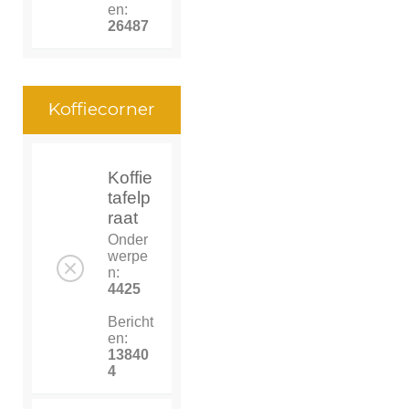
en:
26487
Koffiecorner
Koffie
tafelp
raat
Onder
werpe
n:
4425
Bericht
en:
13840
4