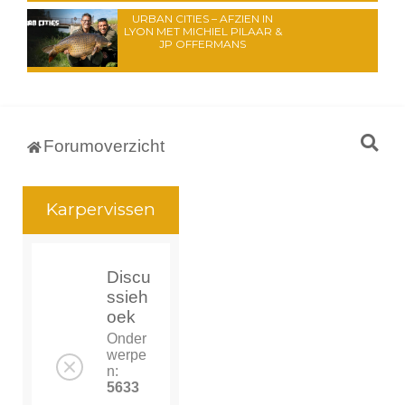
URBAN CITIES – AFZIEN IN
LYON MET MICHIEL PILAAR &
JP OFFERMANS
Z
Forumoverzicht
o
e
Karpervissen
k
Discu
ssieh
oek
Onder
werpe
n:
5633