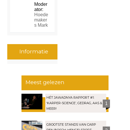
Moder
ator:
Hoede
maker
s Mark
Informatie
Meest gelezen
HÉT JAWADNYA RAPPORT #1:
‘KARPER-SCIENCE’, GEDRAG, AAS &
1
MEER!
GROOTSTE STANDS VAN CARP
DEN BOSCH: HENGELSPORT