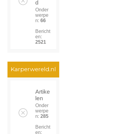
d
Onder
werpe
n:
66
Bericht
en:
2521
Karperwereld.nl
Artike
len
Onder
werpe
n:
285
Bericht
en: