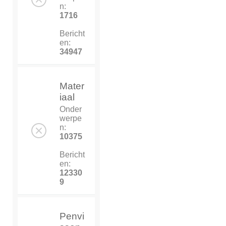
n:
1716
Bericht
en:
34947
Mater
iaal
Onder
werpe
n:
10375
Bericht
en:
12330
9
Penvi