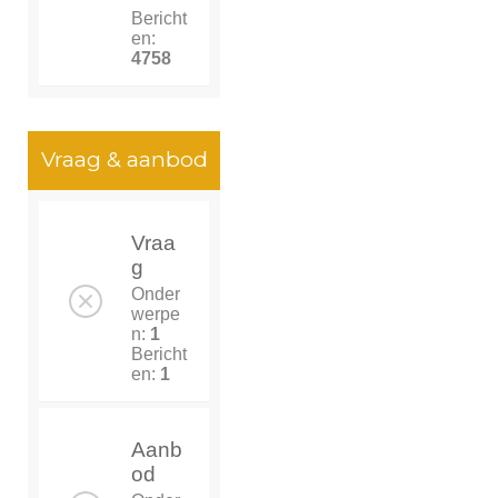
Bericht
en:
4758
Vraag & aanbod
Vraa
g
Onder
werpe
n:
1
Bericht
en:
1
Aanb
od