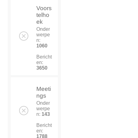
Voors
telho
ek
Onder
werpe
n:
1060
Bericht
en:
3650
Meeti
ngs
Onder
werpe
n:
143
Bericht
en:
1788