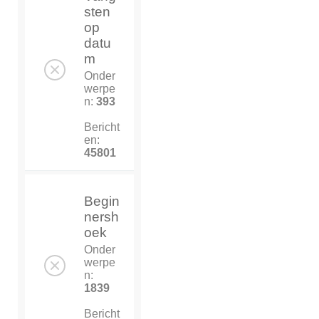
sten
op
datu
m
Onder
werpe
n:
393
Bericht
en:
45801
Begin
nersh
oek
Onder
werpe
n:
1839
Bericht