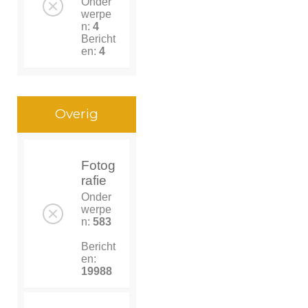
Onder
werpe
n:
4
Bericht
en:
4
Overig
Fotog
rafie
Onder
werpe
n:
583
Bericht
en:
19988