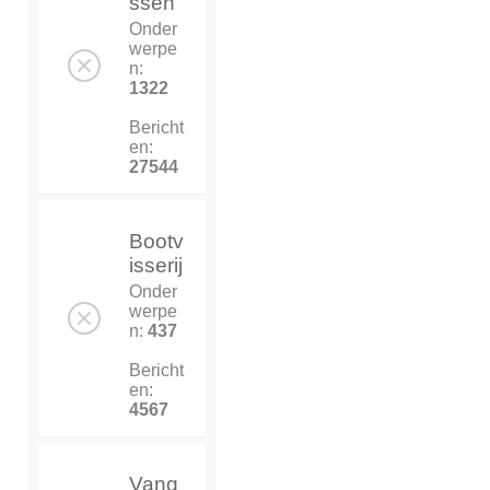
ssen
Onder
werpe
n:
1322
Bericht
en:
27544
Bootv
isserij
Onder
werpe
n:
437
Bericht
en:
4567
Vang