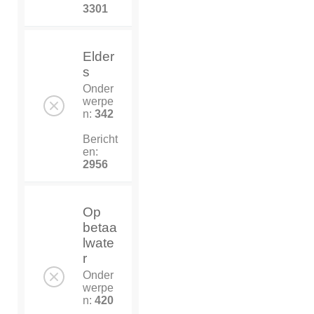
3301
Elder
s
Onder
werpe
n:
342
Bericht
en:
2956
Op
betaa
lwate
r
Onder
werpe
n:
420