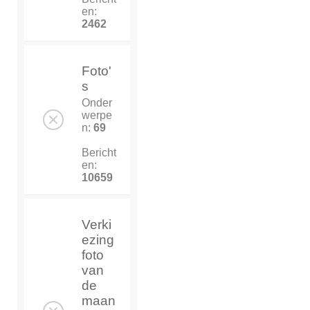
en:
2462
Foto'
s
Onder
werpe
n:
69
Bericht
en:
10659
Verki
ezing
foto
van
de
maan