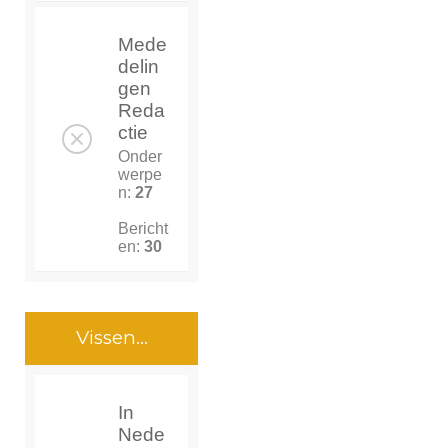
Mede
delin
gen
Reda
ctie
Onder
werpe
n:
27
Bericht
en:
30
Vissen...
In
Nede