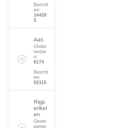
Bericht
en:
14426
5
Aas
Onder
werpe
n:
6174
Bericht
en:
92115
Rigp
erikel
en
Onder
werpe