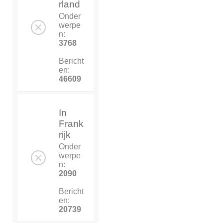
rland
Onder
werpe
n:
3768
Bericht
en:
46609
In
Frank
rijk
Onder
werpe
n:
2090
Bericht
en:
20739