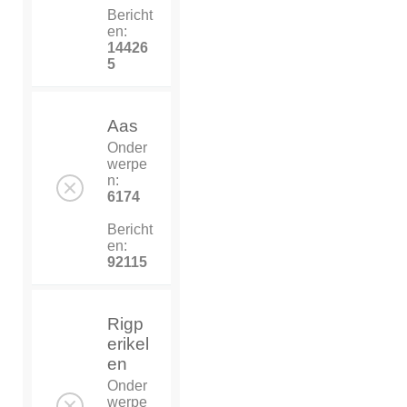
Bericht
en:
14426
5
Aas
Onder
werpe
n:
6174
Bericht
en:
92115
Rigp
erikel
en
Onder
werpe