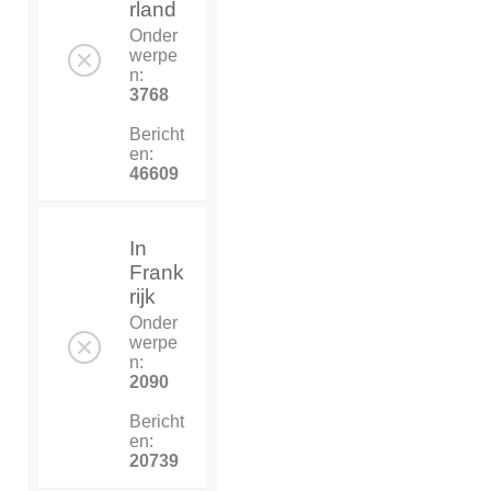
rland
Onder
werpe
n:
3768
Bericht
en:
46609
In
Frank
rijk
Onder
werpe
n:
2090
Bericht
en:
20739