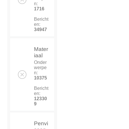
n:
1716
Bericht
en:
34947
Mater
iaal
Onder
werpe
n:
10375
Bericht
en:
12330
9
Penvi