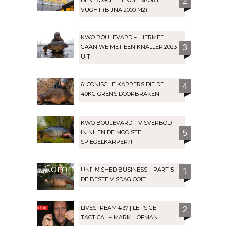
2
VUGHT (BIJNA 2000 M2)!
KWO BOULEVARD – HIERMEE
GAAN WE MET EEN KNALLER 2023
3
UIT!
6 ICONISCHE KARPERS DIE DE
4
40KG GRENS DOORBRAKEN!
KWO BOULEVARD – VISVERBOD
IN NL EN DE MOOISTE
5
SPIEGELKARPER?!
Community
UNFINISHED BUSINESS – PART 5 –
1
DE BESTE VISDAG OOIT
LIVESTREAM #37 | LET’S GET
2
TACTICAL – MARK HOFMAN