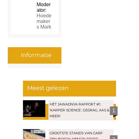
Moder
ator:
Hoede
maker
s Mark
Informatie
Meest gelezen
HÉT JAWADNYA RAPPORT #1:
‘KARPER-SCIENCE’, GEDRAG, AAS &
1
MEER!
GROOTSTE STANDS VAN CARP
DEN BOSCH: HENGELSPORT