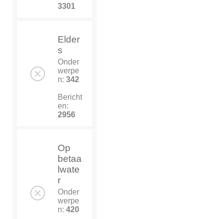
3301
Elder
s
Onder
werpe
n:
342
Bericht
en:
2956
Op
betaa
lwate
r
Onder
werpe
n:
420