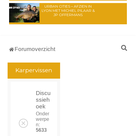
URBAN CITIES – AFZIEN IN
LYON MET MICHIEL PILAAR &
JP OFFERMANS
Z
Forumoverzicht
o
e
Karpervissen
k
Discu
ssieh
oek
Onder
werpe
n:
5633