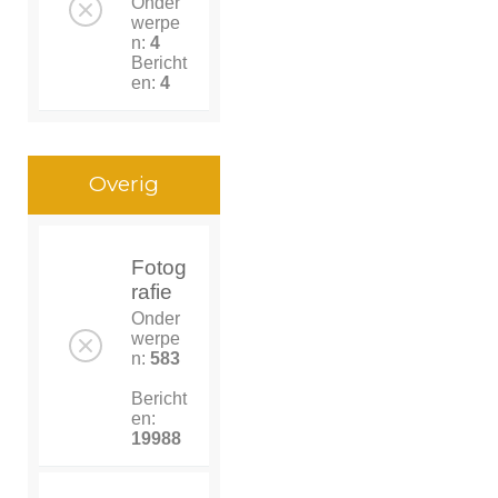
Onder
werpe
n:
4
Bericht
en:
4
Overig
Fotog
rafie
Onder
werpe
n:
583
Bericht
en:
19988