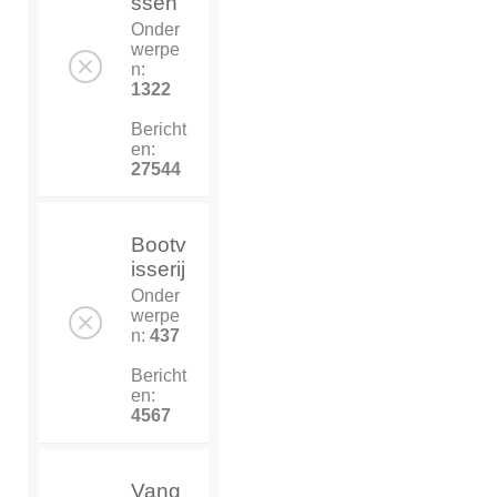
ssen
Onder
werpe
n:
1322
Bericht
en:
27544
Bootv
isserij
Onder
werpe
n:
437
Bericht
en:
4567
Vang