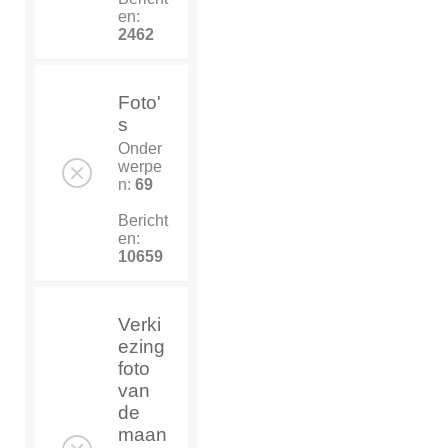
en:
2462
Foto'
s
Onder
werpe
n:
69
Bericht
en:
10659
Verki
ezing
foto
van
de
maan