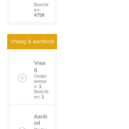
Bericht
en:
4758
Vraag & aanbod
Vraa
g
Onder
werpe
n:
1
Bericht
en:
1
Aanb
od