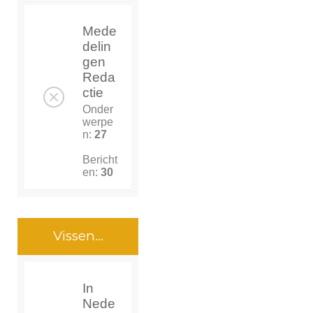
Mede
delin
gen
Reda
ctie
Onder
werpe
n:
27
Bericht
en:
30
Vissen...
In
Nede