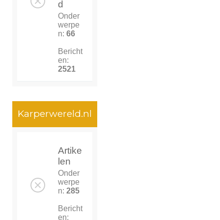
d
Onder
werpe
n:
66
Bericht
en:
2521
Karperwereld.nl
Artike
len
Onder
werpe
n:
285
Bericht
en: