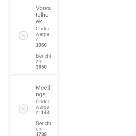
Voors
telho
ek
Onder
werpe
n:
1060
Bericht
en:
3650
Meeti
ngs
Onder
werpe
n:
143
Bericht
en:
1788