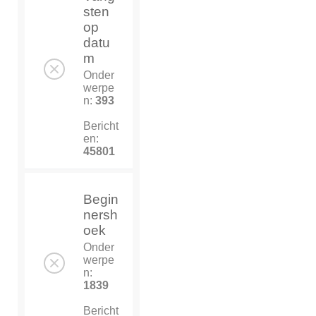
sten
op
datu
m
Onder
werpe
n:
393
Bericht
en:
45801
Begin
nersh
oek
Onder
werpe
n:
1839
Bericht