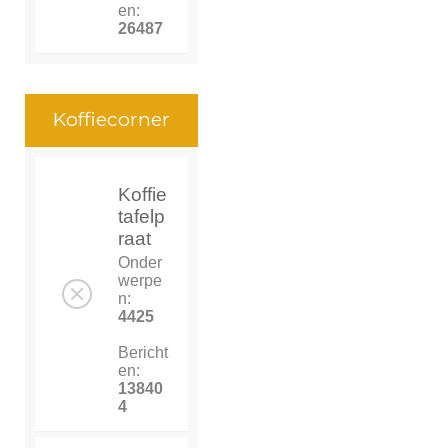
en:
26487
Koffiecorner
Koffie
tafelp
raat
Onder
werpe
n:
4425
Bericht
en:
13840
4